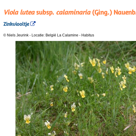
Viola lutea
subsp.
calaminaria
(Ging.) Nauenb
Zinkviooltje
© Niels Jeurink
-
Locatie: België La Calamine
-
Habitus