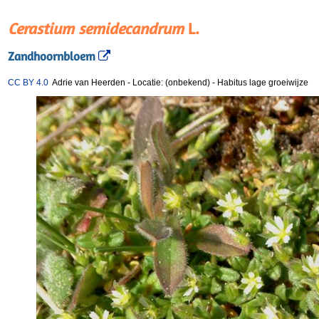
Cerastium semidecandrum
L.
Zandhoornbloem
CC BY 4.0
Adrie van Heerden
-
Locatie: (onbekend)
-
Habitus lage groeiwijze