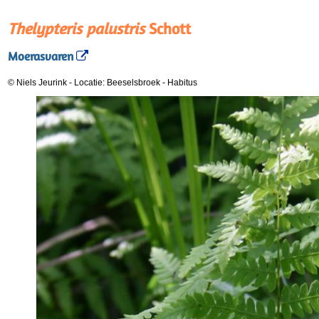
Thelypteris palustris
Schott
Moerasvaren
© Niels Jeurink
-
Locatie: Beeselsbroek
-
Habitus