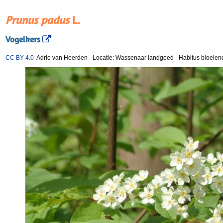
Prunus padus
L.
Vogelkers
CC BY 4.0
Adrie van Heerden
-
Locatie: Wassenaar landgoed
-
Habitus bloeien