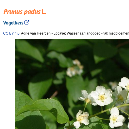
Prunus padus
L.
Vogelkers
CC BY 4.0
Adrie van Heerden
-
Locatie: Wassenaar landgoed
-
tak met bloeme