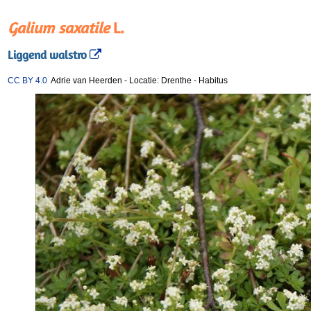
Galium saxatile
L.
Liggend walstro
CC BY 4.0
Adrie van Heerden
-
Locatie: Drenthe
-
Habitus