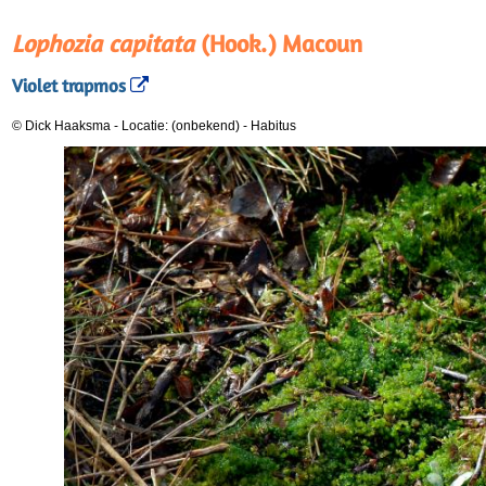
Lophozia capitata
(Hook.) Macoun
Violet trapmos
© Dick Haaksma
-
Locatie: (onbekend)
-
Habitus