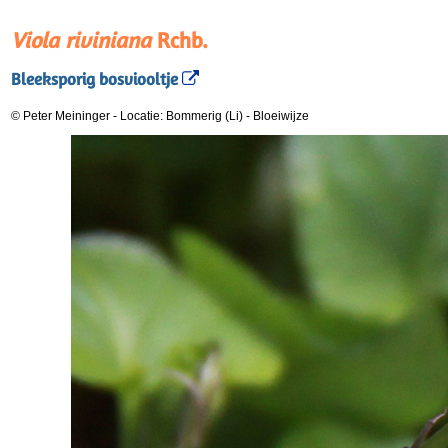
Viola riviniana
Rchb.
Bleeksporig bosviooltje
© Peter Meininger
-
Locatie: Bommerig (Li)
-
Bloeiwijze