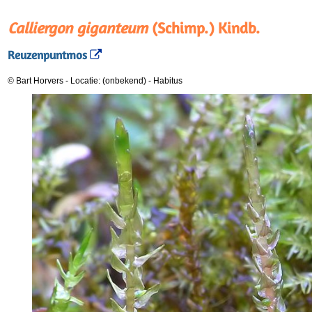
Calliergon giganteum
(Schimp.) Kindb.
Reuzenpuntmos
© Bart Horvers
-
Locatie: (onbekend)
-
Habitus