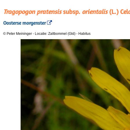
Tragopogon pratensis
subsp.
orientalis
(L.) Cel
Oosterse morgenster
© Peter Meininger
-
Locatie: Zaltbommel (Gld)
-
Habitus