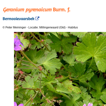
Geranium pyrenaicum
Burm. f.
Bermooievaarsbek
© Peter Meininger
-
Locatie: Millingerwaard (Gld)
-
Habitus