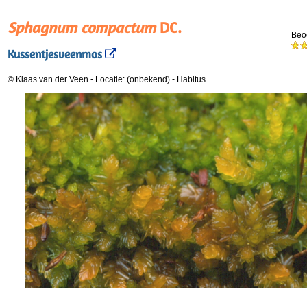
Sphagnum compactum
DC.
Beo
Kussentjesveenmos
© Klaas van der Veen
-
Locatie: (onbekend)
-
Habitus