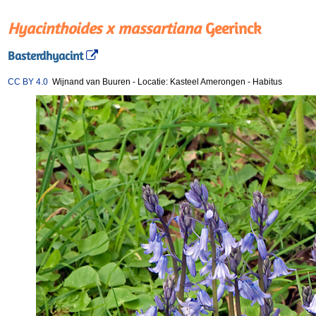
Hyacinthoides x massartiana
Geerinck
Basterdhyacint
CC BY 4.0
Wijnand van Buuren
-
Locatie: Kasteel Amerongen
-
Habitus