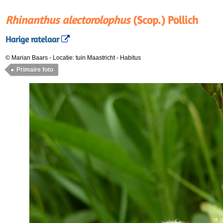
Rhinanthus alectorolophus
(Scop.) Pollich
Harige ratelaar
© Marian Baars
-
Locatie: tuin Maastricht
-
Habitus
Primaire foto