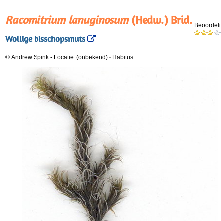
Racomitrium lanuginosum
(Hedw.) Brid.
Beoordeli
Wollige bisschopsmuts
© Andrew Spink
-
Locatie: (onbekend)
-
Habitus