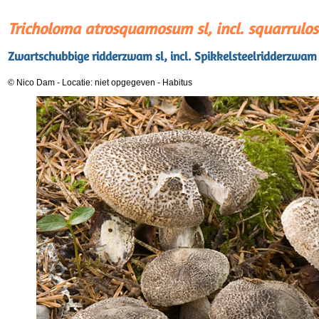
Tricholoma atrosquamosum sl, incl. squarrulo
Zwartschubbige ridderzwam sl, incl. Spikkelsteelridderzwam
© Nico Dam
-
Locatie: niet opgegeven
-
Habitus