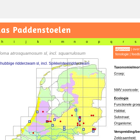
las Paddenstoelen
h
i
j
k
l
m
n
o
p
q
r
s
algemeen
|
over
loma atrosquamosum sl, incl. squarrulosum
fenologie
|
feedb
hubbige ridderzwam sl, incl. Spikkelsteelridderzwam
Taxonomie/morf
Groep:
NMV soortcode:
Ecologie
Functionele groe
Habitat:
Substraat:
Organisme:
Verspreiding/be
Zeldzaamheid: