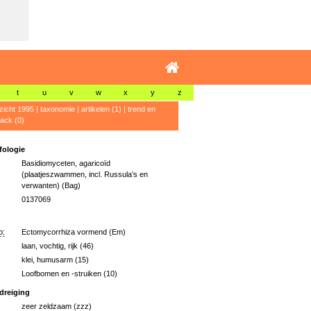
t
u
v
w
x
y
z
zicht 1995
|
taxonomie
|
artikelen (1)
|
trend en
ack (0)
ologie
Basidiomyceten, agaricoïd
(plaatjeszwammen, incl. Russula’s en
verwanten) (Bag)
0137069
p:
Ectomycorrhiza vormend (Em)
laan, vochtig, rijk (46)
klei, humusarm (15)
Loofbomen en -struiken (10)
dreiging
zeer zeldzaam (zzz)