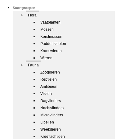
Soortgroepen
Flora
Vaatplanten
Mossen
Korstmossen
Paddenstoelen
Kranswieren
Wieren
Fauna
Zoogdieren
Reptielen
Amfibieën
Vissen
Dagvlinders
Nachtvlinders
Microvlinders
Libellen
Weekdieren
Kreeftachtigen