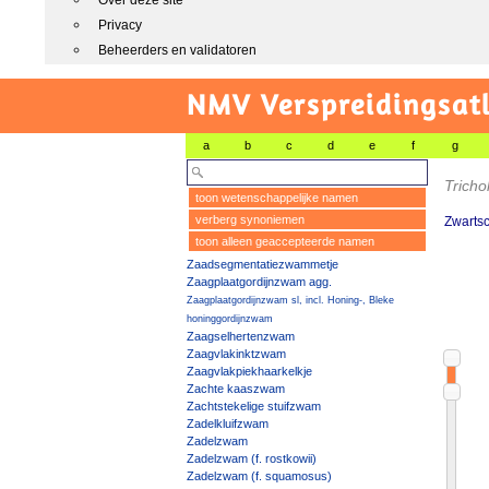
Over deze site
Privacy
Beheerders en validatoren
NMV Verspreidingsat
a
b
c
d
e
f
g
Tricho
toon wetenschappelijke namen
verberg synoniemen
Zwartsc
toon alleen geaccepteerde namen
Zaadsegmentatiezwammetje
Zaagplaatgordijnzwam agg.
Zaagplaatgordijnzwam sl, incl. Honing-, Bleke
honinggordijnzwam
Zaagselhertenzwam
Zaagvlakinktzwam
Zaagvlakpiekhaarkelkje
Zachte kaaszwam
Zachtstekelige stuifzwam
Zadelkluifzwam
Zadelzwam
Zadelzwam (f. rostkowii)
Zadelzwam (f. squamosus)