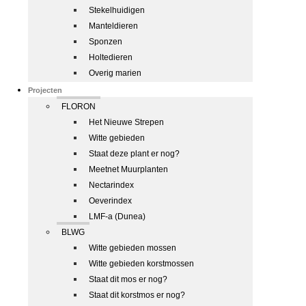
Stekelhuidigen
Manteldieren
Sponzen
Holtedieren
Overig marien
Projecten
FLORON
Het Nieuwe Strepen
Witte gebieden
Staat deze plant er nog?
Meetnet Muurplanten
Nectarindex
Oeverindex
LMF-a (Dunea)
BLWG
Witte gebieden mossen
Witte gebieden korstmossen
Staat dit mos er nog?
Staat dit korstmos er nog?