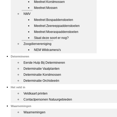
Meetnet Korstmossen
Meetnet Mossen
NMV
Meetnet Bospaddenstoelen
Meetnet Zeereeppaddenstoelen
Meetnet Moeraspaddenstoelen
Staat deze soort er nog?
Zoogdiervereniging
NEM Wildcamera's
Determineren
Eerste Hulp Bij Determineren
Determinatie Vaatplanten
Determinatie Korstmossen
Determinatie Orchideeën
Het veld in
Veldkaart printen
Contactpersonen Natuurgebieden
Waarnemingen
Waarnemingen