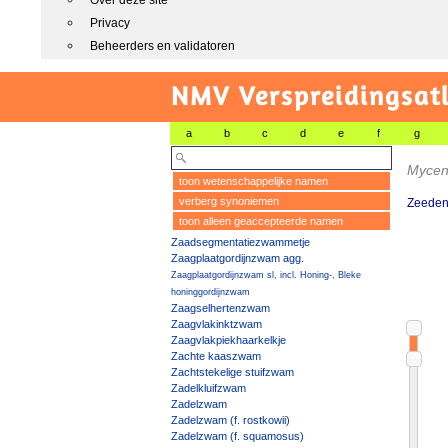
Over deze site
Privacy
Beheerders en validatoren
NMV Verspreidingsat
a
b
c
d
e
f
g
Mycen
toon wetenschappelijke namen
verberg synoniemen
Zeede
toon alleen geaccepteerde namen
Zaadsegmentatiezwammetje
Zaagplaatgordijnzwam agg.
Zaagplaatgordijnzwam sl, incl. Honing-, Bleke
honinggordijnzwam
Zaagselhertenzwam
Zaagvlakinktzwam
Zaagvlakpiekhaarkelkje
Zachte kaaszwam
Zachtstekelige stuifzwam
Zadelkluifzwam
Zadelzwam
Zadelzwam (f. rostkowii)
Zadelzwam (f. squamosus)