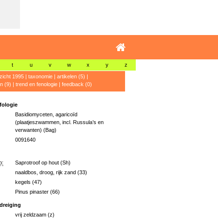
t
u
v
w
x
y
z
zicht 1995
|
taxonomie
|
artikelen (5)
|
n (9)
|
trend en fenologie
|
feedback (0)
ologie
Basidiomyceten, agaricoïd
(plaatjeszwammen, incl. Russula’s en
verwanten) (Bag)
0091640
p:
Saprotroof op hout (Sh)
naaldbos, droog, rijk zand (33)
kegels (47)
Pinus pinaster (66)
dreiging
vrij zeldzaam (z)