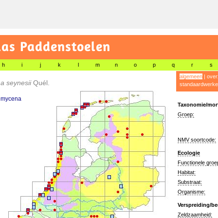
las Paddenstoelen
h
i
j
k
l
m
n
o
p
q
r
s
algemeen
|
over
a seynesii
Quél.
standaardwerke
nmycena
Taxonomie/morf
Groep:
NMV soortcode:
Ecologie
Functionele groe
Habitat:
Substraat:
Organisme:
Verspreiding/be
Zeldzaamheid: