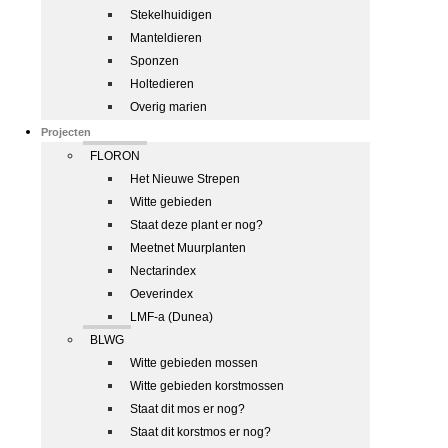
Stekelhuidigen
Manteldieren
Sponzen
Holtedieren
Overig marien
Projecten
FLORON
Het Nieuwe Strepen
Witte gebieden
Staat deze plant er nog?
Meetnet Muurplanten
Nectarindex
Oeverindex
LMF-a (Dunea)
BLWG
Witte gebieden mossen
Witte gebieden korstmossen
Staat dit mos er nog?
Staat dit korstmos er nog?