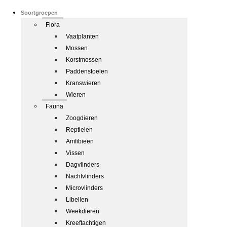
Soortgroepen
Flora
Vaatplanten
Mossen
Korstmossen
Paddenstoelen
Kranswieren
Wieren
Fauna
Zoogdieren
Reptielen
Amfibieën
Vissen
Dagvlinders
Nachtvlinders
Microvlinders
Libellen
Weekdieren
Kreeftachtigen