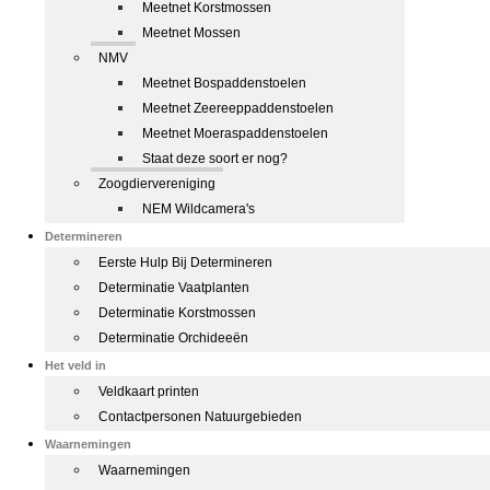
Meetnet Korstmossen
Meetnet Mossen
NMV
Meetnet Bospaddenstoelen
Meetnet Zeereeppaddenstoelen
Meetnet Moeraspaddenstoelen
Staat deze soort er nog?
Zoogdiervereniging
NEM Wildcamera's
Determineren
Eerste Hulp Bij Determineren
Determinatie Vaatplanten
Determinatie Korstmossen
Determinatie Orchideeën
Het veld in
Veldkaart printen
Contactpersonen Natuurgebieden
Waarnemingen
Waarnemingen