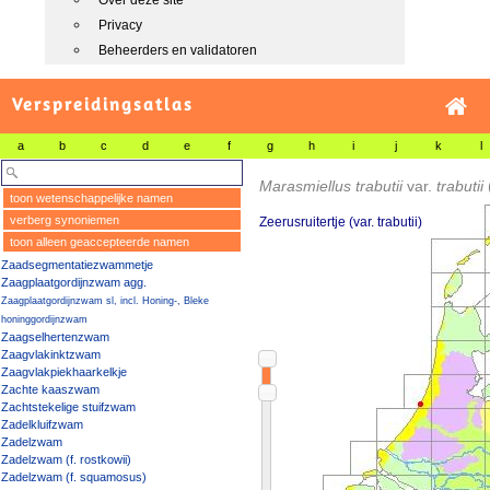
Over deze site
Privacy
Beheerders en validatoren
Verspreidingsatlas
a
b
c
d
e
f
g
h
i
j
k
l
Marasmiellus trabutii
var.
trabutii
toon wetenschappelijke namen
verberg synoniemen
Zeerusruitertje (var. trabutii)
toon alleen geaccepteerde namen
Zaadsegmentatiezwammetje
Zaagplaatgordijnzwam agg.
Zaagplaatgordijnzwam sl, incl. Honing-, Bleke
honinggordijnzwam
Zaagselhertenzwam
Zaagvlakinktzwam
Zaagvlakpiekhaarkelkje
Zachte kaaszwam
Zachtstekelige stuifzwam
Zadelkluifzwam
Zadelzwam
Zadelzwam (f. rostkowii)
Zadelzwam (f. squamosus)