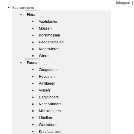
Inloggen
|
Soortgroepen
Flora
Vaatplanten
Mossen
Korstmossen
Paddenstoelen
Kranswieren
Wieren
Fauna
Zoogdieren
Reptielen
Amfibieën
Vissen
Dagvlinders
Nachtvlinders
Microvlinders
Libellen
Weekdieren
Kreeftachtigen