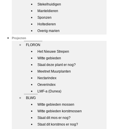
Stekelhuidigen
Manteldieren
Sponzen
Holtedieren
Overig marien
Projecten
FLORON
Het Nieuwe Strepen
Witte gebieden
Staat deze plant er nog?
Meetnet Muurplanten
Nectarindex
Oeverindex
LMF-a (Dunea)
BLWG
Witte gebieden mossen
Witte gebieden korstmossen
Staat dit mos er nog?
Staat dit korstmos er nog?