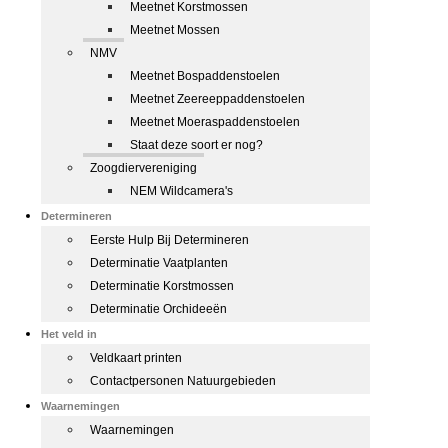
Meetnet Korstmossen
Meetnet Mossen
NMV
Meetnet Bospaddenstoelen
Meetnet Zeereeppaddenstoelen
Meetnet Moeraspaddenstoelen
Staat deze soort er nog?
Zoogdiervereniging
NEM Wildcamera's
Determineren
Eerste Hulp Bij Determineren
Determinatie Vaatplanten
Determinatie Korstmossen
Determinatie Orchideeën
Het veld in
Veldkaart printen
Contactpersonen Natuurgebieden
Waarnemingen
Waarnemingen