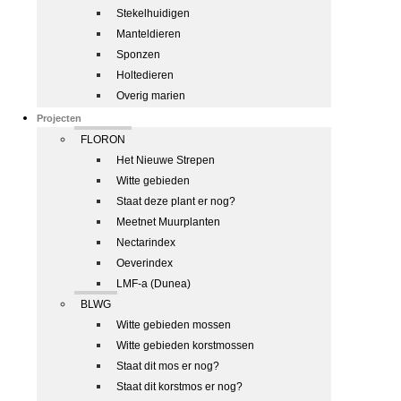
Stekelhuidigen
Manteldieren
Sponzen
Holtedieren
Overig marien
Projecten
FLORON
Het Nieuwe Strepen
Witte gebieden
Staat deze plant er nog?
Meetnet Muurplanten
Nectarindex
Oeverindex
LMF-a (Dunea)
BLWG
Witte gebieden mossen
Witte gebieden korstmossen
Staat dit mos er nog?
Staat dit korstmos er nog?