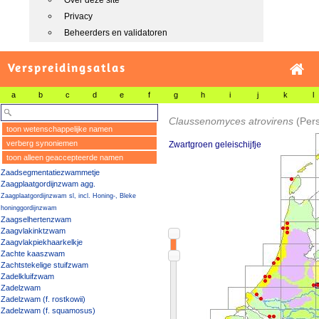
Over deze site
Privacy
Beheerders en validatoren
Verspreidingsatlas
a
b
c
d
e
f
g
h
i
j
k
l
Claussenomyces atrovirens
(Pers
toon wetenschappelijke namen
verberg synoniemen
Zwartgroen geleischijfje
toon alleen geaccepteerde namen
Zaadsegmentatiezwammetje
Zaagplaatgordijnzwam agg.
Zaagplaatgordijnzwam sl, incl. Honing-, Bleke
honinggordijnzwam
Zaagselhertenzwam
Zaagvlakinktzwam
Zaagvlakpiekhaarkelkje
Zachte kaaszwam
Zachtstekelige stuifzwam
Zadelkluifzwam
Zadelzwam
Zadelzwam (f. rostkowii)
Zadelzwam (f. squamosus)