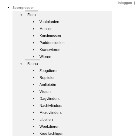
Inloggen
|
Soortgroepen
Flora
Vaatplanten
Mossen
Korstmossen
Paddenstoelen
Kranswieren
Wieren
Fauna
Zoogdieren
Reptielen
Amfibieën
Vissen
Dagvlinders
Nachtvlinders
Microvlinders
Libellen
Weekdieren
Kreeftachtigen