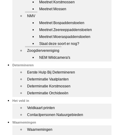
Meetnet Korstmossen
Meetnet Mossen
NMV
Meetnet Bospaddenstoelen
Meetnet Zeereeppaddenstoelen
Meetnet Moeraspaddenstoelen
Staat deze soort er nog?
Zoogdiervereniging
NEM Wildcamera's
Determineren
Eerste Hulp Bij Determineren
Determinatie Vaatplanten
Determinatie Korstmossen
Determinatie Orchideeën
Het veld in
Veldkaart printen
Contactpersonen Natuurgebieden
Waarnemingen
Waarnemingen