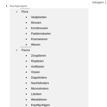
Inloggen
|
Soortgroepen
Flora
Vaatplanten
Mossen
Korstmossen
Paddenstoelen
Kranswieren
Wieren
Fauna
Zoogdieren
Reptielen
Amfibieën
Vissen
Dagvlinders
Nachtvlinders
Microvlinders
Libellen
Weekdieren
Kreeftachtigen