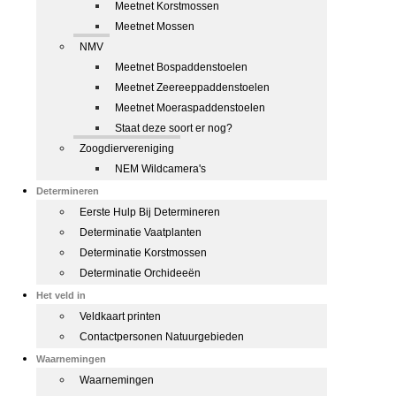
Meetnet Korstmossen
Meetnet Mossen
NMV
Meetnet Bospaddenstoelen
Meetnet Zeereeppaddenstoelen
Meetnet Moeraspaddenstoelen
Staat deze soort er nog?
Zoogdiervereniging
NEM Wildcamera's
Determineren
Eerste Hulp Bij Determineren
Determinatie Vaatplanten
Determinatie Korstmossen
Determinatie Orchideeën
Het veld in
Veldkaart printen
Contactpersonen Natuurgebieden
Waarnemingen
Waarnemingen