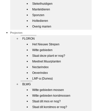
Stekelhuidigen
Manteldieren
Sponzen
Holtedieren
Overig marien
Projecten
FLORON
Het Nieuwe Strepen
Witte gebieden
Staat deze plant er nog?
Meetnet Muurplanten
Nectarindex
Oeverindex
LMF-a (Dunea)
BLWG
Witte gebieden mossen
Witte gebieden korstmossen
Staat dit mos er nog?
Staat dit korstmos er nog?