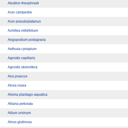
Abutilon theophrasti
Acer campestre
Acer pseudoplatanus
Achillea millefolium
Aegopodium podagraria
Aethusa cynapium
Agrostis capillaris
Agrostis stolonifera
Aira praecox
Alcea rosea
Alisma plantago-aquatica
Alliaria petiolata
Allium ursinum
Alnus glutinosa