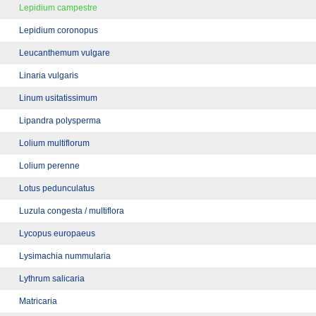
Lepidium campestre
Lepidium coronopus
Leucanthemum vulgare
Linaria vulgaris
Linum usitatissimum
Lipandra polysperma
Lolium multiflorum
Lolium perenne
Lotus pedunculatus
Luzula congesta / multiflora
Lycopus europaeus
Lysimachia nummularia
Lythrum salicaria
Matricaria