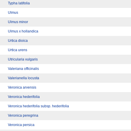
Typha latifolia
Ulmus
Ulmus minor
Ulmus x hollandica
Urtica dioica
Urtica urens
Utricularia vulgaris
Valeriana officinalis
Valerianella locusta
Veronica arvensis
Veronica hederifolia
Veronica hederifolia subsp. hederifolia
Veronica peregrina
Veronica persica