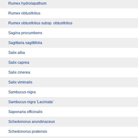
Rumex hydrolapathum
Rumex obtusifolius
Rumex obtusifolius subsp. obtusifolius
Sagina procumbens
Sagittaria sagittifolia
Salix alba
Salix caprea
Salix cinerea
Salix viminalis
Sambucus nigra
Sambucus nigra 'Laciniata'
Saponaria officinalis
Schedonorus arundinaceus
Schedonorus pratensis