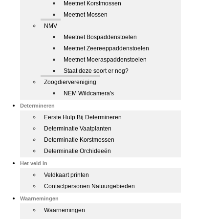
Meetnet Korstmossen
Meetnet Mossen
NMV
Meetnet Bospaddenstoelen
Meetnet Zeereeppaddenstoelen
Meetnet Moeraspaddenstoelen
Staat deze soort er nog?
Zoogdiervereniging
NEM Wildcamera's
Determineren
Eerste Hulp Bij Determineren
Determinatie Vaatplanten
Determinatie Korstmossen
Determinatie Orchideeën
Het veld in
Veldkaart printen
Contactpersonen Natuurgebieden
Waarnemingen
Waarnemingen