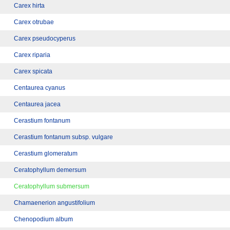
Carex hirta
Carex otrubae
Carex pseudocyperus
Carex riparia
Carex spicata
Centaurea cyanus
Centaurea jacea
Cerastium fontanum
Cerastium fontanum subsp. vulgare
Cerastium glomeratum
Ceratophyllum demersum
Ceratophyllum submersum
Chamaenerion angustifolium
Chenopodium album