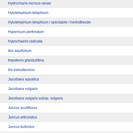
Hydrocharis morsus-ranae
Hylotelephium telephium
Hylotelephium telephium / spectabile / herbstfreude
Hypericum perforatum
Hypochaeris radicata
Ilex aquifolium
Impatiens glandulifera
Iris pseudacorus
Jacobaea aquatica
Jacobaea vulgaris
Jacobaea vulgaris subsp. vulgaris
Juncus acutiflorus
Juncus articulatus
Juncus bufonius