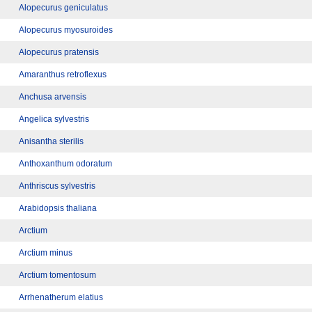
Alopecurus geniculatus
Alopecurus myosuroides
Alopecurus pratensis
Amaranthus retroflexus
Anchusa arvensis
Angelica sylvestris
Anisantha sterilis
Anthoxanthum odoratum
Anthriscus sylvestris
Arabidopsis thaliana
Arctium
Arctium minus
Arctium tomentosum
Arrhenatherum elatius