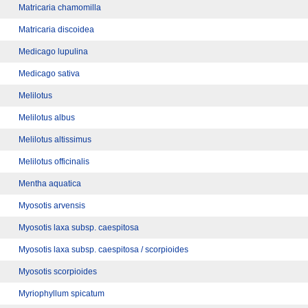
Matricaria chamomilla
Matricaria discoidea
Medicago lupulina
Medicago sativa
Melilotus
Melilotus albus
Melilotus altissimus
Melilotus officinalis
Mentha aquatica
Myosotis arvensis
Myosotis laxa subsp. caespitosa
Myosotis laxa subsp. caespitosa / scorpioides
Myosotis scorpioides
Myriophyllum spicatum