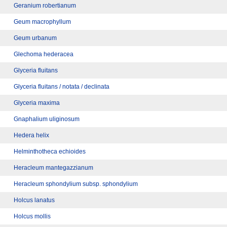
Geranium robertianum
Geum macrophyllum
Geum urbanum
Glechoma hederacea
Glyceria fluitans
Glyceria fluitans / notata / declinata
Glyceria maxima
Gnaphalium uliginosum
Hedera helix
Helminthotheca echioides
Heracleum mantegazzianum
Heracleum sphondylium subsp. sphondylium
Holcus lanatus
Holcus mollis