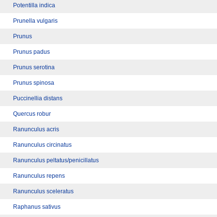
Potentilla indica
Prunella vulgaris
Prunus
Prunus padus
Prunus serotina
Prunus spinosa
Puccinellia distans
Quercus robur
Ranunculus acris
Ranunculus circinatus
Ranunculus peltatus/penicillatus
Ranunculus repens
Ranunculus sceleratus
Raphanus sativus