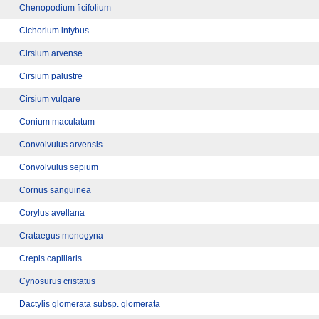
Chenopodium ficifolium
Cichorium intybus
Cirsium arvense
Cirsium palustre
Cirsium vulgare
Conium maculatum
Convolvulus arvensis
Convolvulus sepium
Cornus sanguinea
Corylus avellana
Crataegus monogyna
Crepis capillaris
Cynosurus cristatus
Dactylis glomerata subsp. glomerata