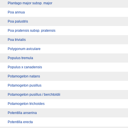
Plantago major subsp. major
Poa annua
Poa palustris
Poa pratensis subsp. pratensis
Poa trivialis
Polygonum aviculare
Populus tremula
Populus x canadensis
Potamogeton natans
Potamogeton pusillus
Potamogeton pusillus / berchtoldii
Potamogeton trichoides
Potentilla anserina
Potentilla erecta