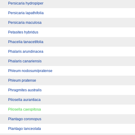
Persicaria hydropiper
Persicaria lapathifolia
Persicaria maculosa
Petasites hybridus
Phacelia tanacetifolia
Phalaris arundinacea
Phalaris canariensis
Phleum nodosum/pratense
Phleum pratense
Phragmites australis
Pilosella aurantiaca
Pilosella caespitosa
Plantago coronopus
Plantago lanceolata