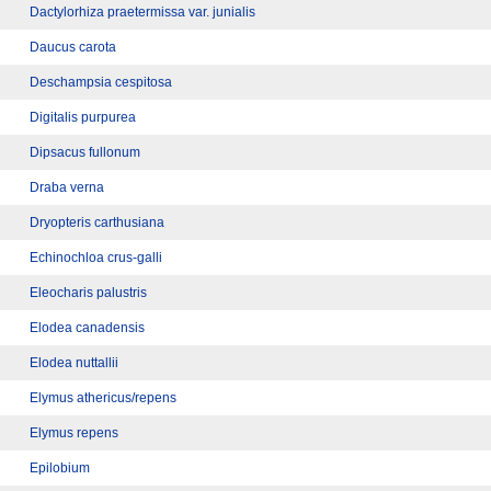
Dactylorhiza praetermissa var. junialis
Daucus carota
Deschampsia cespitosa
Digitalis purpurea
Dipsacus fullonum
Draba verna
Dryopteris carthusiana
Echinochloa crus-galli
Eleocharis palustris
Elodea canadensis
Elodea nuttallii
Elymus athericus/repens
Elymus repens
Epilobium