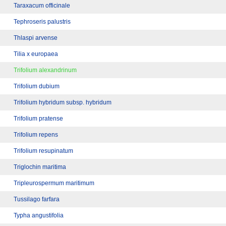
Taraxacum officinale
Tephroseris palustris
Thlaspi arvense
Tilia x europaea
Trifolium alexandrinum
Trifolium dubium
Trifolium hybridum subsp. hybridum
Trifolium pratense
Trifolium repens
Trifolium resupinatum
Triglochin maritima
Tripleurospermum maritimum
Tussilago farfara
Typha angustifolia