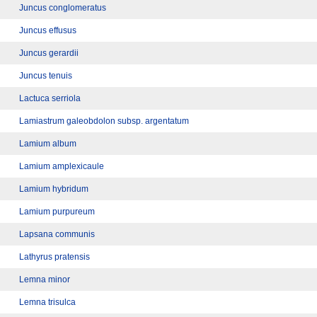
Juncus conglomeratus
Juncus effusus
Juncus gerardii
Juncus tenuis
Lactuca serriola
Lamiastrum galeobdolon subsp. argentatum
Lamium album
Lamium amplexicaule
Lamium hybridum
Lamium purpureum
Lapsana communis
Lathyrus pratensis
Lemna minor
Lemna trisulca