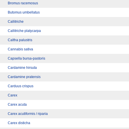
Bromus racemosus
Butomus umbellatus
Callitriche
Callitriche platycarpa
Caltha palustris
Cannabis sativa
Capsella bursa-pastoris
Cardamine hirsuta
Cardamine pratensis
Carduus crispus
Carex
Carex acuta
Carex acutiformis / riparia
Carex disticha