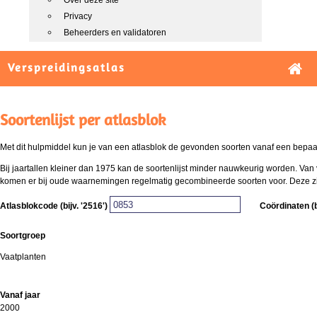
Over deze site
Privacy
Beheerders en validatoren
Verspreidingsatlas
Soortenlijst per atlasblok
Met dit hulpmiddel kun je van een atlasblok de gevonden soorten vanaf een bepaald
Bij jaartallen kleiner dan 1975 kan de soortenlijst minder nauwkeurig worden. Van 
komen er bij oude waarnemingen regelmatig gecombineerde soorten voor. Deze zijn 
Atlasblokcode (bijv. '2516')
Coördinaten (b
Soortgroep
Vaatplanten
Vanaf jaar
2000