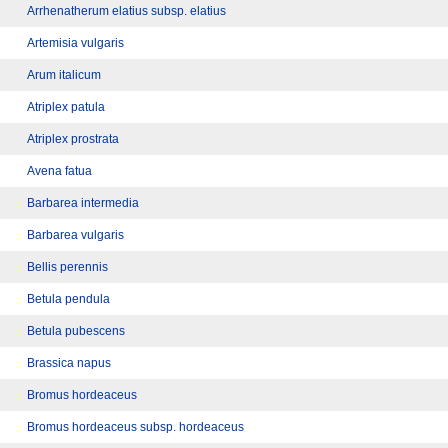
Arrhenatherum elatius subsp. elatius
Artemisia vulgaris
Arum italicum
Atriplex patula
Atriplex prostrata
Avena fatua
Barbarea intermedia
Barbarea vulgaris
Bellis perennis
Betula pendula
Betula pubescens
Brassica napus
Bromus hordeaceus
Bromus hordeaceus subsp. hordeaceus