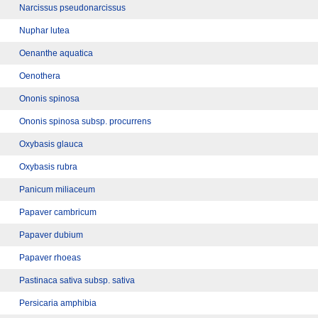
Narcissus pseudonarcissus
Nuphar lutea
Oenanthe aquatica
Oenothera
Ononis spinosa
Ononis spinosa subsp. procurrens
Oxybasis glauca
Oxybasis rubra
Panicum miliaceum
Papaver cambricum
Papaver dubium
Papaver rhoeas
Pastinaca sativa subsp. sativa
Persicaria amphibia