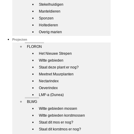
Stekelhuidigen
Manteldieren
Sponzen
Holtedieren
Overig marien
Projecten
FLORON
Het Nieuwe Strepen
Witte gebieden
Staat deze plant er nog?
Meetnet Muurplanten
Nectarindex
Oeverindex
LMF-a (Dunea)
BLWG
Witte gebieden mossen
Witte gebieden korstmossen
Staat dit mos er nog?
Staat dit korstmos er nog?