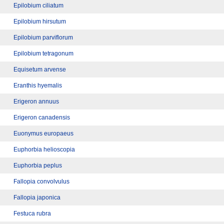
Epilobium ciliatum
Epilobium hirsutum
Epilobium parviflorum
Epilobium tetragonum
Equisetum arvense
Eranthis hyemalis
Erigeron annuus
Erigeron canadensis
Euonymus europaeus
Euphorbia helioscopia
Euphorbia peplus
Fallopia convolvulus
Fallopia japonica
Festuca rubra