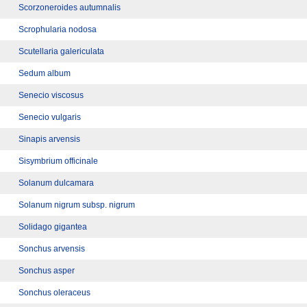
Scorzoneroides autumnalis
Scrophularia nodosa
Scutellaria galericulata
Sedum album
Senecio viscosus
Senecio vulgaris
Sinapis arvensis
Sisymbrium officinale
Solanum dulcamara
Solanum nigrum subsp. nigrum
Solidago gigantea
Sonchus arvensis
Sonchus asper
Sonchus oleraceus