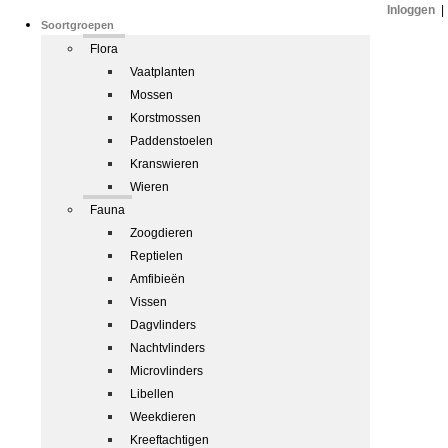
Inloggen
|
Soortgroepen
Flora
Vaatplanten
Mossen
Korstmossen
Paddenstoelen
Kranswieren
Wieren
Fauna
Zoogdieren
Reptielen
Amfibieën
Vissen
Dagvlinders
Nachtvlinders
Microvlinders
Libellen
Weekdieren
Kreeftachtigen