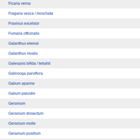
Ficaria verna
Fragaria vesca / moschata
Fraxinus excelsior
Fumaria officinalis
Galanthus elwesii
Galanthus nivalis
Galeopsis bifida / tetrahit
Galinsoga parviflora
Galium aparine
Galium palustre
Geranium
Geranium dissectum
Geranium molle
Geranium pusillum