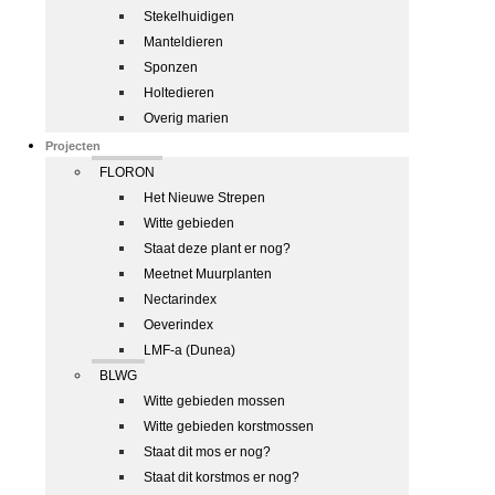
Stekelhuidigen
Manteldieren
Sponzen
Holtedieren
Overig marien
Projecten
FLORON
Het Nieuwe Strepen
Witte gebieden
Staat deze plant er nog?
Meetnet Muurplanten
Nectarindex
Oeverindex
LMF-a (Dunea)
BLWG
Witte gebieden mossen
Witte gebieden korstmossen
Staat dit mos er nog?
Staat dit korstmos er nog?