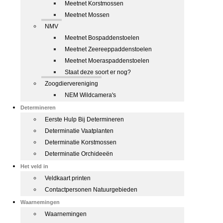
Meetnet Korstmossen
Meetnet Mossen
NMV
Meetnet Bospaddenstoelen
Meetnet Zeereeppaddenstoelen
Meetnet Moeraspaddenstoelen
Staat deze soort er nog?
Zoogdiervereniging
NEM Wildcamera's
Determineren
Eerste Hulp Bij Determineren
Determinatie Vaatplanten
Determinatie Korstmossen
Determinatie Orchideeën
Het veld in
Veldkaart printen
Contactpersonen Natuurgebieden
Waarnemingen
Waarnemingen