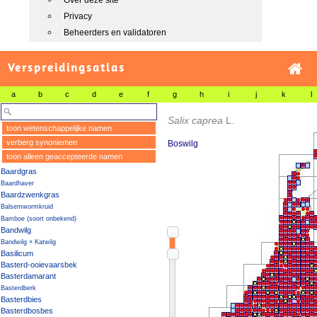
Over deze site
Privacy
Beheerders en validatoren
Verspreidingsatlas
a
b
c
d
e
f
g
h
i
j
k
l
Salix caprea
L.
toon wetenschappelijke namen
verberg synoniemen
Boswilg
toon alleen geaccepteerde namen
Baardgras
Baardhaver
Baardzwenkgras
Balsemwormkruid
Bamboe (soort onbekend)
Bandwilg
Bandwilg × Katwilg
Basilicum
Basterd-ooievaarsbek
Basterdamarant
Basterdberk
Basterdbies
Basterdbosbes