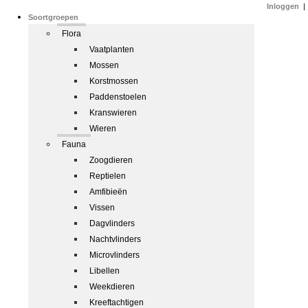
Inloggen
|
Soortgroepen
Flora
Vaatplanten
Mossen
Korstmossen
Paddenstoelen
Kranswieren
Wieren
Fauna
Zoogdieren
Reptielen
Amfibieën
Vissen
Dagvlinders
Nachtvlinders
Microvlinders
Libellen
Weekdieren
Kreeftachtigen