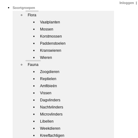
Inloggen
|
Soortgroepen
Flora
Vaatplanten
Mossen
Korstmossen
Paddenstoelen
Kranswieren
Wieren
Fauna
Zoogdieren
Reptielen
Amfibieën
Vissen
Dagvlinders
Nachtvlinders
Microvlinders
Libellen
Weekdieren
Kreeftachtigen