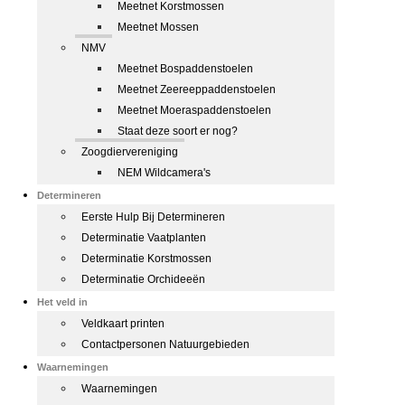
Meetnet Korstmossen
Meetnet Mossen
NMV
Meetnet Bospaddenstoelen
Meetnet Zeereeppaddenstoelen
Meetnet Moeraspaddenstoelen
Staat deze soort er nog?
Zoogdiervereniging
NEM Wildcamera's
Determineren
Eerste Hulp Bij Determineren
Determinatie Vaatplanten
Determinatie Korstmossen
Determinatie Orchideeën
Het veld in
Veldkaart printen
Contactpersonen Natuurgebieden
Waarnemingen
Waarnemingen