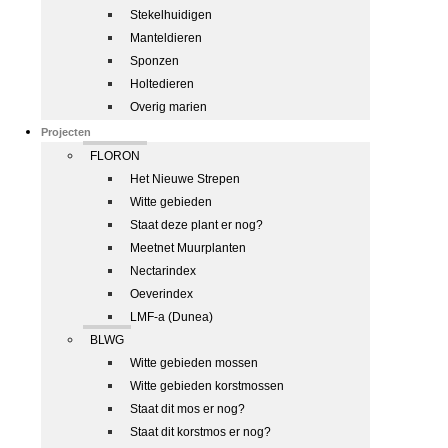
Stekelhuidigen
Manteldieren
Sponzen
Holtedieren
Overig marien
Projecten
FLORON
Het Nieuwe Strepen
Witte gebieden
Staat deze plant er nog?
Meetnet Muurplanten
Nectarindex
Oeverindex
LMF-a (Dunea)
BLWG
Witte gebieden mossen
Witte gebieden korstmossen
Staat dit mos er nog?
Staat dit korstmos er nog?