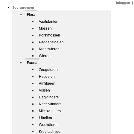
Inloggen
|
Soortgroepen
Flora
Vaatplanten
Mossen
Korstmossen
Paddenstoelen
Kranswieren
Wieren
Fauna
Zoogdieren
Reptielen
Amfibieën
Vissen
Dagvlinders
Nachtvlinders
Microvlinders
Libellen
Weekdieren
Kreeftachtigen