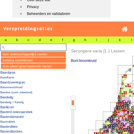
Over deze site
Privacy
Beheerders en validatoren
Verspreidingsatlas
a
b
c
d
e
f
g
h
i
j
k
l
Securigera varia
(L.) Lassen
toon wetenschappelijke namen
verberg synoniemen
Bont kroonkruid
toon alleen geaccepteerde namen
Baardgras
Baardhaver
Baardzwenkgras
Balsemwormkruid
Bamboe (soort onbekend)
Bandwilg
Bandwilg × Katwilg
Basilicum
Basterd-ooievaarsbek
Basterdamarant
Basterdberk
Basterdbies
Basterdbosbes