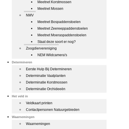
Meetnet Korstmossen
Meetnet Mossen
NMV
Meetnet Bospaddenstoelen
Meetnet Zeereeppaddenstoelen
Meetnet Moeraspaddenstoelen
Staat deze soort er nog?
Zoogdiervereniging
NEM Wildcamera's
Determineren
Eerste Hulp Bij Determineren
Determinatie Vaatplanten
Determinatie Korstmossen
Determinatie Orchideeën
Het veld in
Veldkaart printen
Contactpersonen Natuurgebieden
Waarnemingen
Waarnemingen