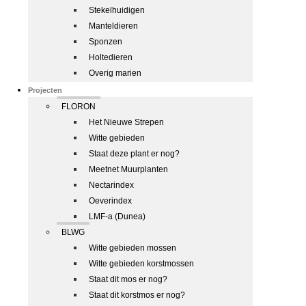
Stekelhuidigen
Manteldieren
Sponzen
Holtedieren
Overig marien
Projecten
FLORON
Het Nieuwe Strepen
Witte gebieden
Staat deze plant er nog?
Meetnet Muurplanten
Nectarindex
Oeverindex
LMF-a (Dunea)
BLWG
Witte gebieden mossen
Witte gebieden korstmossen
Staat dit mos er nog?
Staat dit korstmos er nog?