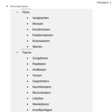
Inloggen
|
Soortgroepen
Flora
Vaatplanten
Mossen
Korstmossen
Paddenstoelen
Kranswieren
Wieren
Fauna
Zoogdieren
Reptielen
Amfibieën
Vissen
Dagvlinders
Nachtvlinders
Microvlinders
Libellen
Weekdieren
Kreeftachtigen