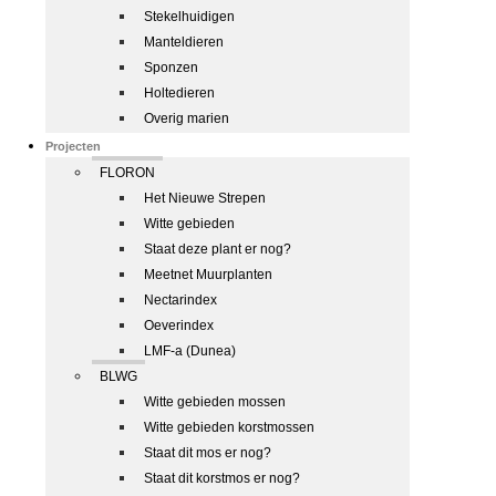
Stekelhuidigen
Manteldieren
Sponzen
Holtedieren
Overig marien
Projecten
FLORON
Het Nieuwe Strepen
Witte gebieden
Staat deze plant er nog?
Meetnet Muurplanten
Nectarindex
Oeverindex
LMF-a (Dunea)
BLWG
Witte gebieden mossen
Witte gebieden korstmossen
Staat dit mos er nog?
Staat dit korstmos er nog?