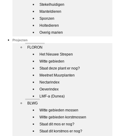
Stekelhuidigen
Manteldieren
Sponzen
Holtedieren
Overig marien
Projecten
FLORON
Het Nieuwe Strepen
Witte gebieden
Staat deze plant er nog?
Meetnet Muurplanten
Nectarindex
Oeverindex
LMF-a (Dunea)
BLWG
Witte gebieden mossen
Witte gebieden korstmossen
Staat dit mos er nog?
Staat dit korstmos er nog?