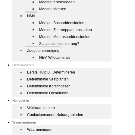
Meetnet Korstmossen
Meetnet Mossen
NMV
Meetnet Bospaddenstoelen
Meetnet Zeereeppaddenstoelen
Meetnet Moeraspaddenstoelen
Staat deze soort er nog?
Zoogdiervereniging
NEM Wildcamera's
Determineren
Eerste Hulp Bij Determineren
Determinatie Vaatplanten
Determinatie Korstmossen
Determinatie Orchideeën
Het veld in
Veldkaart printen
Contactpersonen Natuurgebieden
Waarnemingen
Waarnemingen