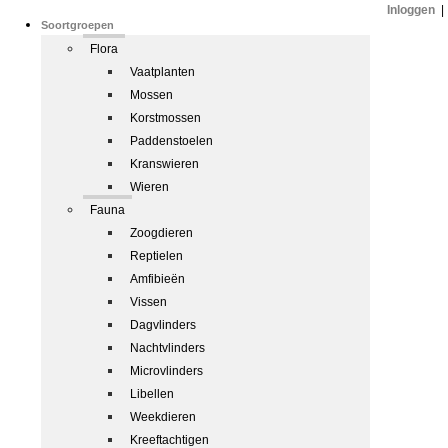
Inloggen
|
Soortgroepen
Flora
Vaatplanten
Mossen
Korstmossen
Paddenstoelen
Kranswieren
Wieren
Fauna
Zoogdieren
Reptielen
Amfibieën
Vissen
Dagvlinders
Nachtvlinders
Microvlinders
Libellen
Weekdieren
Kreeftachtigen