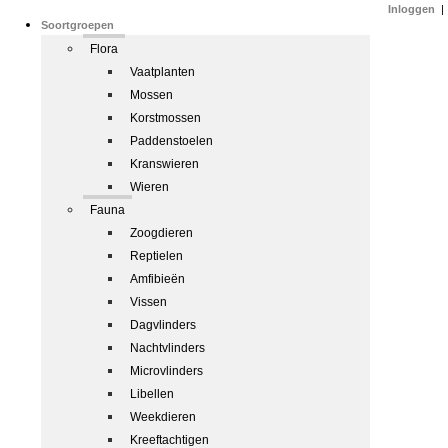
Inloggen
|
Soortgroepen
Flora
Vaatplanten
Mossen
Korstmossen
Paddenstoelen
Kranswieren
Wieren
Fauna
Zoogdieren
Reptielen
Amfibieën
Vissen
Dagvlinders
Nachtvlinders
Microvlinders
Libellen
Weekdieren
Kreeftachtigen