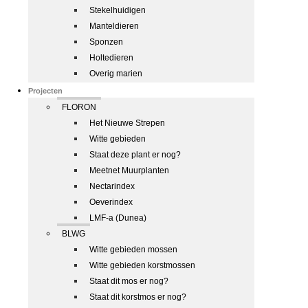
Stekelhuidigen
Manteldieren
Sponzen
Holtedieren
Overig marien
Projecten
FLORON
Het Nieuwe Strepen
Witte gebieden
Staat deze plant er nog?
Meetnet Muurplanten
Nectarindex
Oeverindex
LMF-a (Dunea)
BLWG
Witte gebieden mossen
Witte gebieden korstmossen
Staat dit mos er nog?
Staat dit korstmos er nog?