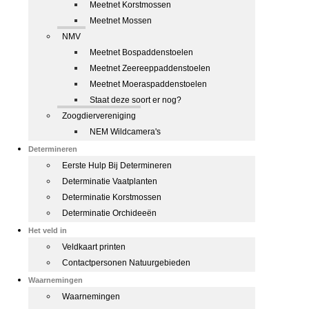
Meetnet Korstmossen
Meetnet Mossen
NMV
Meetnet Bospaddenstoelen
Meetnet Zeereeppaddenstoelen
Meetnet Moeraspaddenstoelen
Staat deze soort er nog?
Zoogdiervereniging
NEM Wildcamera's
Determineren
Eerste Hulp Bij Determineren
Determinatie Vaatplanten
Determinatie Korstmossen
Determinatie Orchideeën
Het veld in
Veldkaart printen
Contactpersonen Natuurgebieden
Waarnemingen
Waarnemingen