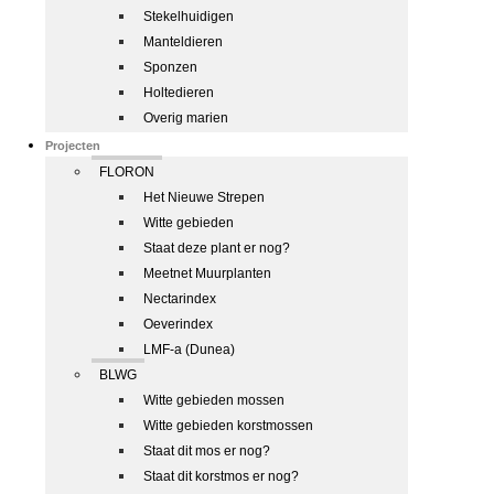
Stekelhuidigen
Manteldieren
Sponzen
Holtedieren
Overig marien
Projecten
FLORON
Het Nieuwe Strepen
Witte gebieden
Staat deze plant er nog?
Meetnet Muurplanten
Nectarindex
Oeverindex
LMF-a (Dunea)
BLWG
Witte gebieden mossen
Witte gebieden korstmossen
Staat dit mos er nog?
Staat dit korstmos er nog?