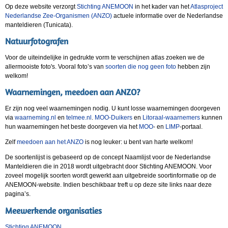
Op deze website verzorgt
Stichting ANEMOON
in het kader van het
Atlasproject
Nederlandse Zee-Organismen (ANZO)
actuele informatie over de Nederlandse
manteldieren (Tunicata).
Natuurfotografen
Voor de uiteindelijke in gedrukte vorm te verschijnen atlas zoeken we de
allermooiste foto's. Vooral foto’s van
soorten die nog geen foto
hebben zijn
welkom!
Waarnemingen, meedoen aan ANZO?
Er zijn nog veel waarnemingen nodig.
U kunt losse waarnemingen doorgeven
via
waarneming.nl
en
telmee.nl
.
MOO-Duikers
en
Litoraal-waarnemers
kunnen
hun waarnemingen het beste doorgeven via het
MOO
- en
LIMP
-portaal.
Zelf
meedoen aan het ANZO
is nog leuker: u bent van harte welkom!
De soortenlijst is gebaseerd op de concept Naamlijst voor de Nederlandse
Manteldieren die in 2018 wordt uitgebracht door Stichting ANEMOON. Voor
zoveel mogelijk soorten wordt gewerkt aan uitgebreide soortinformatie op de
ANEMOON-website. Indien beschikbaar treft u op deze site links naar deze
pagina’s.
Meewerkende organisaties
Stichting ANEMOON