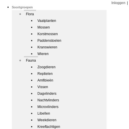
Inloggen
|
Soortgroepen
Flora
Vaatplanten
Mossen
Korstmossen
Paddenstoelen
Kranswieren
Wieren
Fauna
Zoogdieren
Reptielen
Amfibieën
Vissen
Dagvlinders
Nachtvlinders
Microvlinders
Libellen
Weekdieren
Kreeftachtigen