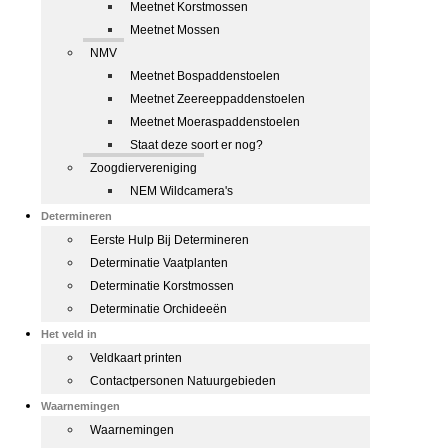
Meetnet Korstmossen
Meetnet Mossen
NMV
Meetnet Bospaddenstoelen
Meetnet Zeereeppaddenstoelen
Meetnet Moeraspaddenstoelen
Staat deze soort er nog?
Zoogdiervereniging
NEM Wildcamera's
Determineren
Eerste Hulp Bij Determineren
Determinatie Vaatplanten
Determinatie Korstmossen
Determinatie Orchideeën
Het veld in
Veldkaart printen
Contactpersonen Natuurgebieden
Waarnemingen
Waarnemingen