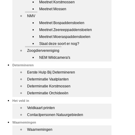
Meetnet Korstmossen
Meetnet Mossen
NMV
Meetnet Bospaddenstoelen
Meetnet Zeereeppaddenstoelen
Meetnet Moeraspaddenstoelen
Staat deze soort er nog?
Zoogdiervereniging
NEM Wildcamera's
Determineren
Eerste Hulp Bij Determineren
Determinatie Vaatplanten
Determinatie Korstmossen
Determinatie Orchideeën
Het veld in
Veldkaart printen
Contactpersonen Natuurgebieden
Waarnemingen
Waarnemingen