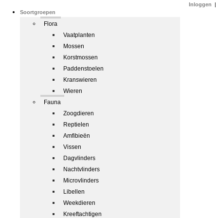
Inloggen
|
Soortgroepen
Flora
Vaatplanten
Mossen
Korstmossen
Paddenstoelen
Kranswieren
Wieren
Fauna
Zoogdieren
Reptielen
Amfibieën
Vissen
Dagvlinders
Nachtvlinders
Microvlinders
Libellen
Weekdieren
Kreeftachtigen