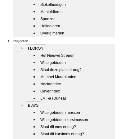
Stekelhuidigen
Manteldieren
Sponzen
Holtedieren
Overig marien
Projecten
FLORON
Het Nieuwe Strepen
Witte gebieden
Staat deze plant er nog?
Meetnet Muurplanten
Nectarindex
Oeverindex
LMF-a (Dunea)
BLWG
Witte gebieden mossen
Witte gebieden korstmossen
Staat dit mos er nog?
Staat dit korstmos er nog?