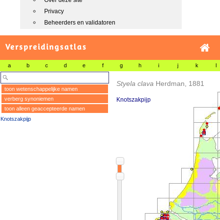
Over deze site
Privacy
Beheerders en validatoren
Verspreidingsatlas
a
b
c
d
e
f
g
h
i
j
k
l
Styela clava
Herdman, 1881
toon wetenschappelijke namen
verberg synoniemen
Knotszakpijp
toon alleen geaccepteerde namen
Knotszakpijp