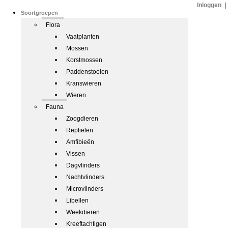
Inloggen
|
Soortgroepen
Flora
Vaatplanten
Mossen
Korstmossen
Paddenstoelen
Kranswieren
Wieren
Fauna
Zoogdieren
Reptielen
Amfibieën
Vissen
Dagvlinders
Nachtvlinders
Microvlinders
Libellen
Weekdieren
Kreeftachtigen