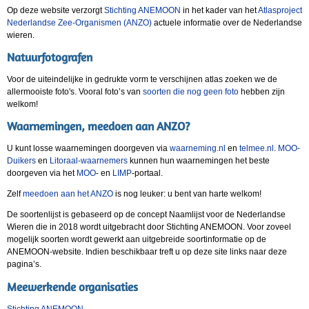
Op deze website verzorgt
Stichting ANEMOON
in het kader van het
Atlasproject
Nederlandse Zee-Organismen (ANZO)
actuele informatie over de Nederlandse
wieren.
Natuurfotografen
Voor de uiteindelijke in gedrukte vorm te verschijnen atlas zoeken we de
allermooiste foto's. Vooral foto’s van
soorten die nog geen foto
hebben zijn
welkom!
Waarnemingen, meedoen aan ANZO?
U kunt losse waarnemingen doorgeven via
waarneming.nl
en
telmee.nl
.
MOO-
Duikers
en
Litoraal-waarnemers
kunnen hun waarnemingen het beste
doorgeven via het
MOO
- en
LIMP
-portaal.
Zelf
meedoen aan het ANZO
is nog leuker: u bent van harte welkom!
De soortenlijst is gebaseerd op de concept Naamlijst voor de Nederlandse
Wieren die in 2018 wordt uitgebracht door Stichting ANEMOON. Voor zoveel
mogelijk soorten wordt gewerkt aan uitgebreide soortinformatie op de
ANEMOON-website. Indien beschikbaar treft u op deze site links naar deze
pagina’s.
Meewerkende organisaties
Stichting ANEMOON