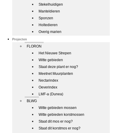
Stekelhuidigen
Manteldieren
Sponzen
Holtedieren
Overig marien
Projecten
FLORON
Het Nieuwe Strepen
Witte gebieden
Staat deze plant er nog?
Meetnet Muurplanten
Nectarindex
Oeverindex
LMF-a (Dunea)
BLWG
Witte gebieden mossen
Witte gebieden korstmossen
Staat dit mos er nog?
Staat dit korstmos er nog?