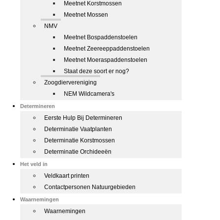
Meetnet Korstmossen
Meetnet Mossen
NMV
Meetnet Bospaddenstoelen
Meetnet Zeereeppaddenstoelen
Meetnet Moeraspaddenstoelen
Staat deze soort er nog?
Zoogdiervereniging
NEM Wildcamera's
Determineren
Eerste Hulp Bij Determineren
Determinatie Vaatplanten
Determinatie Korstmossen
Determinatie Orchideeën
Het veld in
Veldkaart printen
Contactpersonen Natuurgebieden
Waarnemingen
Waarnemingen