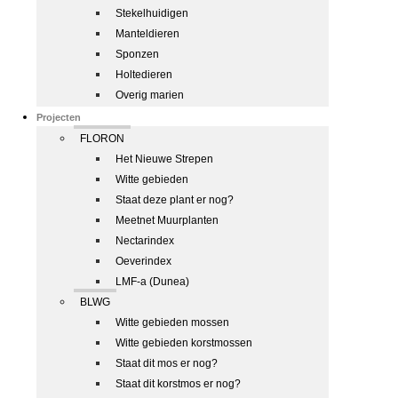
Stekelhuidigen
Manteldieren
Sponzen
Holtedieren
Overig marien
Projecten
FLORON
Het Nieuwe Strepen
Witte gebieden
Staat deze plant er nog?
Meetnet Muurplanten
Nectarindex
Oeverindex
LMF-a (Dunea)
BLWG
Witte gebieden mossen
Witte gebieden korstmossen
Staat dit mos er nog?
Staat dit korstmos er nog?