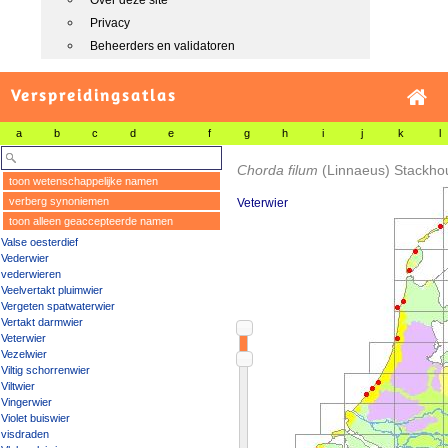
Over deze site
Privacy
Beheerders en validatoren
Verspreidingsatlas
a
b
c
d
e
f
g
h
i
j
k
l
Chorda filum
(Linnaeus) Stackho
toon wetenschappelijke namen
verberg synoniemen
Veterwier
toon alleen geaccepteerde namen
Valse oesterdief
Vederwier
vederwieren
Veelvertakt pluimwier
Vergeten spatwaterwier
Vertakt darmwier
Veterwier
Vezelwier
Viltig schorrenwier
Viltwier
Vingerwier
Violet buiswier
visdraden