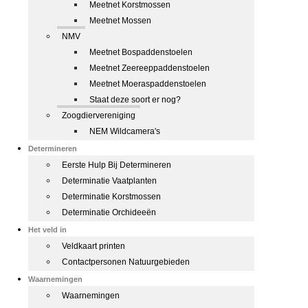
Meetnet Korstmossen
Meetnet Mossen
NMV
Meetnet Bospaddenstoelen
Meetnet Zeereeppaddenstoelen
Meetnet Moeraspaddenstoelen
Staat deze soort er nog?
Zoogdiervereniging
NEM Wildcamera's
Determineren
Eerste Hulp Bij Determineren
Determinatie Vaatplanten
Determinatie Korstmossen
Determinatie Orchideeën
Het veld in
Veldkaart printen
Contactpersonen Natuurgebieden
Waarnemingen
Waarnemingen