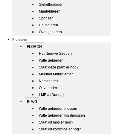
Stekelhuidigen
Manteldieren
Sponzen
Holtedieren
Overig marien
Projecten
FLORON
Het Nieuwe Strepen
Witte gebieden
Staat deze plant er nog?
Meetnet Muurplanten
Nectarindex
Oeverindex
LMF-a (Dunea)
BLWG
Witte gebieden mossen
Witte gebieden korstmossen
Staat dit mos er nog?
Staat dit korstmos er nog?