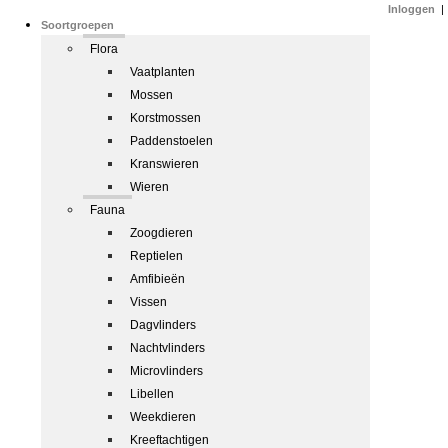
Inloggen
|
Soortgroepen
Flora
Vaatplanten
Mossen
Korstmossen
Paddenstoelen
Kranswieren
Wieren
Fauna
Zoogdieren
Reptielen
Amfibieën
Vissen
Dagvlinders
Nachtvlinders
Microvlinders
Libellen
Weekdieren
Kreeftachtigen