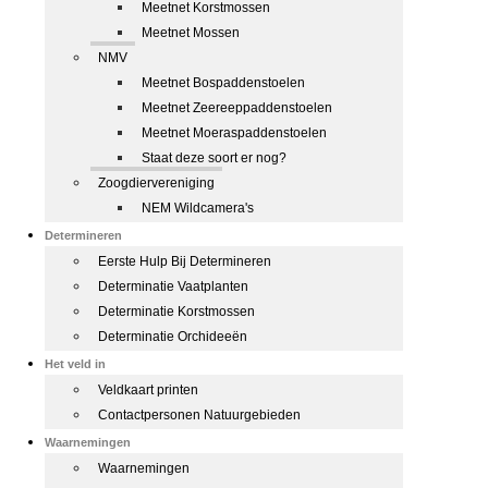
Meetnet Korstmossen
Meetnet Mossen
NMV
Meetnet Bospaddenstoelen
Meetnet Zeereeppaddenstoelen
Meetnet Moeraspaddenstoelen
Staat deze soort er nog?
Zoogdiervereniging
NEM Wildcamera's
Determineren
Eerste Hulp Bij Determineren
Determinatie Vaatplanten
Determinatie Korstmossen
Determinatie Orchideeën
Het veld in
Veldkaart printen
Contactpersonen Natuurgebieden
Waarnemingen
Waarnemingen