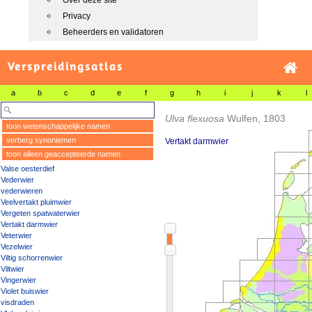
Over deze site
Privacy
Beheerders en validatoren
Verspreidingsatlas
a
b
c
d
e
f
g
h
i
j
k
l
Ulva flexuosa
Wulfen, 1803
toon wetenschappelijke namen
verberg synoniemen
Vertakt darmwier
toon alleen geaccepteerde namen
Valse oesterdief
Vederwier
vederwieren
Veelvertakt pluimwier
Vergeten spatwaterwier
Vertakt darmwier
Veterwier
Vezelwier
Viltig schorrenwier
Viltwier
Vingerwier
Violet buiswier
visdraden