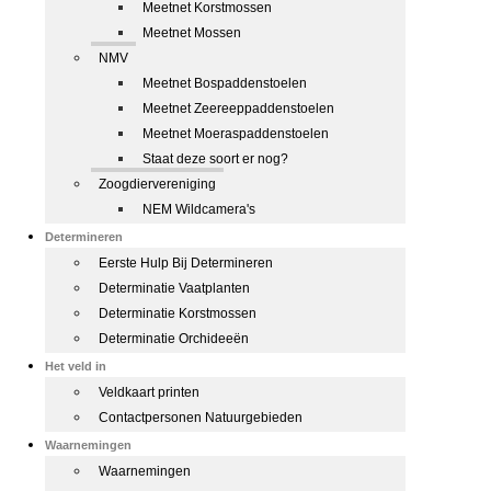
Meetnet Korstmossen
Meetnet Mossen
NMV
Meetnet Bospaddenstoelen
Meetnet Zeereeppaddenstoelen
Meetnet Moeraspaddenstoelen
Staat deze soort er nog?
Zoogdiervereniging
NEM Wildcamera's
Determineren
Eerste Hulp Bij Determineren
Determinatie Vaatplanten
Determinatie Korstmossen
Determinatie Orchideeën
Het veld in
Veldkaart printen
Contactpersonen Natuurgebieden
Waarnemingen
Waarnemingen