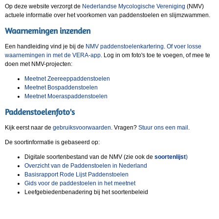
Op deze website verzorgt de
Nederlandse Mycologische Vereniging
(NMV)
actuele informatie over het voorkomen van paddenstoelen en slijmzwammen.
Waarnemingen inzenden
Een handleiding vind je bij de
NMV paddenstoelenkartering
.
Of voer losse
waarnemingen in met de VERA-app
. Log in om foto's toe te voegen, of mee te
doen met NMV-projecten:
Meetnet Zeereeppaddenstoelen
Meetnet Bospaddenstoelen
Meetnet Moeraspaddenstoelen
Paddenstoelenfoto's
Kijk eerst naar de
gebruiksvoorwaarden
. Vragen?
Stuur ons een mail
.
De soortinformatie is gebaseerd op:
Digitale soortenbestand van de NMV (zie ook de
soortenlijst
)
Overzicht van de Paddenstoelen in Nederland
Basisrapport Rode Lijst Paddenstoelen
Gids voor de paddestoelen in het meetnet
Leefgebiedenbenadering bij het soortenbeleid