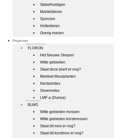
Stekelhuidigen
Manteldieren
Sponzen
Holtedieren
Overig marien
Projecten
FLORON
Het Nieuwe Strepen
Witte gebieden
Staat deze plant er nog?
Meetnet Muurplanten
Nectarindex
Oeverindex
LMF-a (Dunea)
BLWG
Witte gebieden mossen
Witte gebieden korstmossen
Staat dit mos er nog?
Staat dit korstmos er nog?