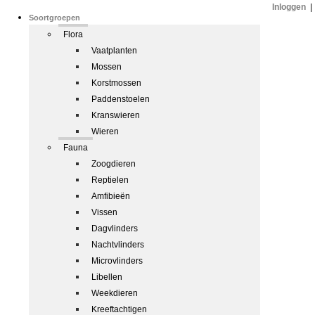
Inloggen
|
Soortgroepen
Flora
Vaatplanten
Mossen
Korstmossen
Paddenstoelen
Kranswieren
Wieren
Fauna
Zoogdieren
Reptielen
Amfibieën
Vissen
Dagvlinders
Nachtvlinders
Microvlinders
Libellen
Weekdieren
Kreeftachtigen