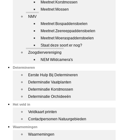
Meetnet Korstmossen
Meetnet Mossen
NMV
Meetnet Bospaddenstoelen
Meetnet Zeereeppaddenstoelen
Meetnet Moeraspaddenstoelen
Staat deze soort er nog?
Zoogdiervereniging
NEM Wildcamera's
Determineren
Eerste Hulp Bij Determineren
Determinatie Vaatplanten
Determinatie Korstmossen
Determinatie Orchideeën
Het veld in
Veldkaart printen
Contactpersonen Natuurgebieden
Waarnemingen
Waarnemingen