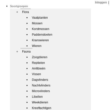
Inloggen
|
Soortgroepen
Flora
Vaatplanten
Mossen
Korstmossen
Paddenstoelen
Kranswieren
Wieren
Fauna
Zoogdieren
Reptielen
Amfibieën
Vissen
Dagvlinders
Nachtvlinders
Microvlinders
Libellen
Weekdieren
Kreeftachtigen