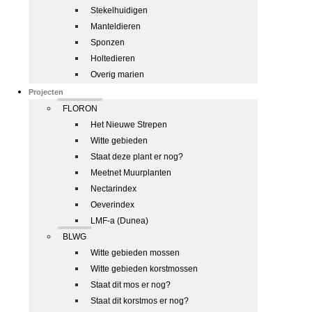
Stekelhuidigen
Manteldieren
Sponzen
Holtedieren
Overig marien
Projecten
FLORON
Het Nieuwe Strepen
Witte gebieden
Staat deze plant er nog?
Meetnet Muurplanten
Nectarindex
Oeverindex
LMF-a (Dunea)
BLWG
Witte gebieden mossen
Witte gebieden korstmossen
Staat dit mos er nog?
Staat dit korstmos er nog?