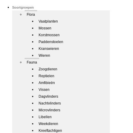
Soortgroepen
Flora
Vaatplanten
Mossen
Korstmossen
Paddenstoelen
Kranswieren
Wieren
Fauna
Zoogdieren
Reptielen
Amfibieën
Vissen
Dagvlinders
Nachtvlinders
Microvlinders
Libellen
Weekdieren
Kreeftachtigen