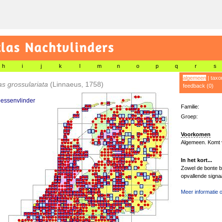
las Nachtvlinders
h
i
j
k
l
m
n
o
p
q
r
s
algemeen
|
taxo
s grossulariata
(Linnaeus, 1758)
feedback (0)
essenvlinder
Familie:
Groep:
Voorkomen
Algemeen. Komt v
In het kort...
Zowel de bonte b
opvallende signaa
Meer informatie o