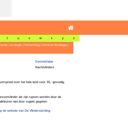
t
u
v
w
x
y
z
nomie
|
ecologie
|
herkenning
|
trend en fenologie
|
Geometridae
Nachtvlinders
erspreid over het hele land voor. RL: gevoelig.
essenvlinder als zijn rupsen worden door de
lkleuren niet door vogels gegeten.
p de website van De Vlinderstichting