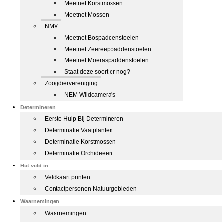
Meetnet Korstmossen
Meetnet Mossen
NMV
Meetnet Bospaddenstoelen
Meetnet Zeereeppaddenstoelen
Meetnet Moeraspaddenstoelen
Staat deze soort er nog?
Zoogdiervereniging
NEM Wildcamera's
Determineren
Eerste Hulp Bij Determineren
Determinatie Vaatplanten
Determinatie Korstmossen
Determinatie Orchideeën
Het veld in
Veldkaart printen
Contactpersonen Natuurgebieden
Waarnemingen
Waarnemingen