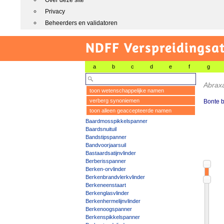
Over deze site
Privacy
Beheerders en validatoren
NDFF Verspreidingsat
a
b
c
d
e
f
g
Abraxa
toon wetenschappelijke namen
verberg synoniemen
Bonte b
toon alleen geaccepteerde namen
Baardmosspikkelspanner
Baardsnuituil
Bandstipspanner
Bandvoorjaarsuil
Bastaardsatijnvlinder
Berberisspanner
Berken-orvlinder
Berkenbrandvlerkvlinder
Berkeneenstaart
Berkenglasvlinder
Berkenhermelijnvlinder
Berkenoogspanner
Berkenspikkelspanner