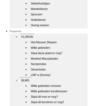
Stekelhuidigen
Manteldieren
Sponzen
Holtedieren
Overig marien
Projecten
FLORON
Het Nieuwe Strepen
Witte gebieden
Staat deze plant er nog?
Meetnet Muurplanten
Nectarindex
Oeverindex
LMF-a (Dunea)
BLWG
Witte gebieden mossen
Witte gebieden korstmossen
Staat dit mos er nog?
Staat dit korstmos er nog?