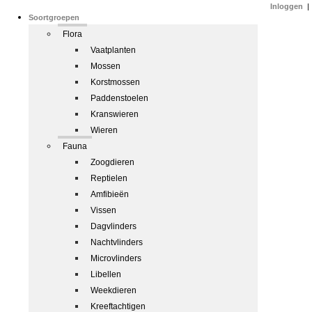
Inloggen
|
Soortgroepen
Flora
Vaatplanten
Mossen
Korstmossen
Paddenstoelen
Kranswieren
Wieren
Fauna
Zoogdieren
Reptielen
Amfibieën
Vissen
Dagvlinders
Nachtvlinders
Microvlinders
Libellen
Weekdieren
Kreeftachtigen