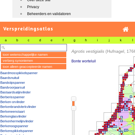
Over deze site
Privacy
Beheerders en validatoren
Verspreidingsatlas
a
b
c
d
e
f
g
h
i
j
k
l
Agrotis vestigialis
(Hufnagel, 176
toon wetenschappelijke namen
verberg synoniemen
Bonte worteluil
toon alleen geaccepteerde namen
Baardmosspikkelspanner
Baardsnuituil
Bandstipspanner
Bandvoorjaarsuil
Bastaardsatijnvlinder
Berberisspanner
Berken-orvlinder
Berkenbrandvlerkvlinder
Berkeneenstaart
Berkenglasvlinder
Berkenhermelijnvlinder
Berkenoogspanner
Berkenspikkelspanner