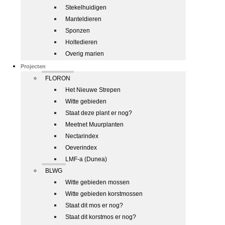
Stekelhuidigen
Manteldieren
Sponzen
Holtedieren
Overig marien
Projecten
FLORON
Het Nieuwe Strepen
Witte gebieden
Staat deze plant er nog?
Meetnet Muurplanten
Nectarindex
Oeverindex
LMF-a (Dunea)
BLWG
Witte gebieden mossen
Witte gebieden korstmossen
Staat dit mos er nog?
Staat dit korstmos er nog?