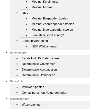
Meetnet Korstmossen
Meetnet Mossen
NMV
Meetnet Bospaddenstoelen
Meetnet Zeereeppaddenstoelen
Meetnet Moeraspaddenstoelen
Staat deze soort er nog?
Zoogdiervereniging
NEM Wildcamera's
Determineren
Eerste Hulp Bij Determineren
Determinatie Vaatplanten
Determinatie Korstmossen
Determinatie Orchideeën
Het veld in
Veldkaart printen
Contactpersonen Natuurgebieden
Waarnemingen
Waarnemingen