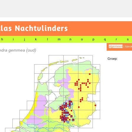
las Nachtvlinders
h
i
j
k
l
m
n
o
p
q
r
s
algemeen
|
taxo
edra gemmea (oud)
Groep: