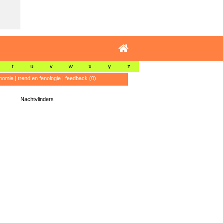
t
u
v
w
x
y
z
nomie
|
trend en fenologie
|
feedback (0)
Nachtvlinders