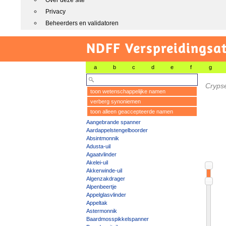
Over deze site
Privacy
Beheerders en validatoren
NDFF Verspreidingsat
a
b
c
d
e
f
g
Cryps
toon wetenschappelijke namen
verberg synoniemen
toon alleen geaccepteerde namen
Aangebrande spanner
Aardappelstengelboorder
Absintmonnik
Adusta-uil
Agaatvlinder
Akelei-uil
Akkerwinde-uil
Algenzakdrager
Alpenbeertje
Appelglasvlinder
Appeltak
Astermonnik
Baardmosspikkelspanner