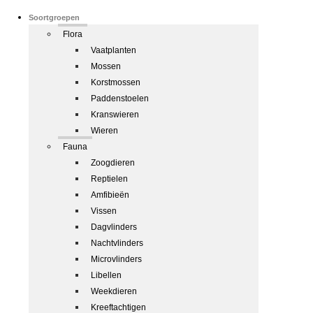
Soortgroepen
Flora
Vaatplanten
Mossen
Korstmossen
Paddenstoelen
Kranswieren
Wieren
Fauna
Zoogdieren
Reptielen
Amfibieën
Vissen
Dagvlinders
Nachtvlinders
Microvlinders
Libellen
Weekdieren
Kreeftachtigen