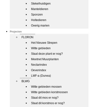
Stekelhuidigen
Manteldieren
Sponzen
Holtedieren
Overig marien
Projecten
FLORON
Het Nieuwe Strepen
Witte gebieden
Staat deze plant er nog?
Meetnet Muurplanten
Nectarindex
Oeverindex
LMF-a (Dunea)
BLWG
Witte gebieden mossen
Witte gebieden korstmossen
Staat dit mos er nog?
Staat dit korstmos er nog?