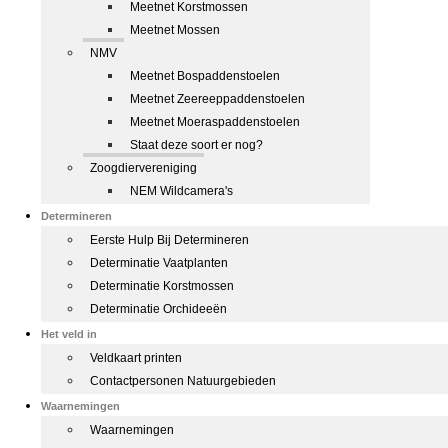
Meetnet Korstmossen
Meetnet Mossen
NMV
Meetnet Bospaddenstoelen
Meetnet Zeereeppaddenstoelen
Meetnet Moeraspaddenstoelen
Staat deze soort er nog?
Zoogdiervereniging
NEM Wildcamera's
Determineren
Eerste Hulp Bij Determineren
Determinatie Vaatplanten
Determinatie Korstmossen
Determinatie Orchideeën
Het veld in
Veldkaart printen
Contactpersonen Natuurgebieden
Waarnemingen
Waarnemingen