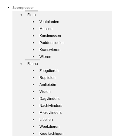
Soortgroepen
Flora
Vaatplanten
Mossen
Korstmossen
Paddenstoelen
Kranswieren
Wieren
Fauna
Zoogdieren
Reptielen
Amfibieën
Vissen
Dagvlinders
Nachtvlinders
Microvlinders
Libellen
Weekdieren
Kreeftachtigen