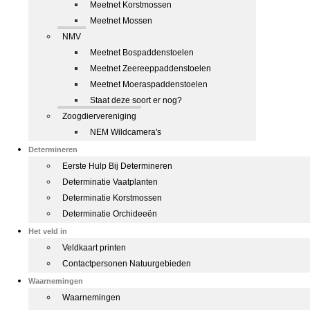
Meetnet Korstmossen
Meetnet Mossen
NMV
Meetnet Bospaddenstoelen
Meetnet Zeereeppaddenstoelen
Meetnet Moeraspaddenstoelen
Staat deze soort er nog?
Zoogdiervereniging
NEM Wildcamera's
Determineren
Eerste Hulp Bij Determineren
Determinatie Vaatplanten
Determinatie Korstmossen
Determinatie Orchideeën
Het veld in
Veldkaart printen
Contactpersonen Natuurgebieden
Waarnemingen
Waarnemingen