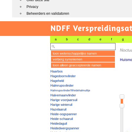
Over deze site
Privacy
Beheerders en validatoren
NDFF Verspreidingsat
a
b
c
d
e
f
g
Noctu
toon wetenschappelijke namen
verberg synoniemen
Huismo
toon alleen geaccepteerde namen
Haarbos
Hagedoornvlinder
Hageheld
Halmrupsvlinder
Halmrupsvlinder/Weidehalmuiltje
Halvemaanvlinder
Harige voorjaarsuil
Harige winteruil
Hazelaaruil
Heide-oogspanner
Heide-schaaruil
Heidedaguil
Heidedwergspanner