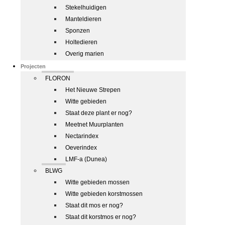
Stekelhuidigen
Manteldieren
Sponzen
Holtedieren
Overig marien
Projecten
FLORON
Het Nieuwe Strepen
Witte gebieden
Staat deze plant er nog?
Meetnet Muurplanten
Nectarindex
Oeverindex
LMF-a (Dunea)
BLWG
Witte gebieden mossen
Witte gebieden korstmossen
Staat dit mos er nog?
Staat dit korstmos er nog?