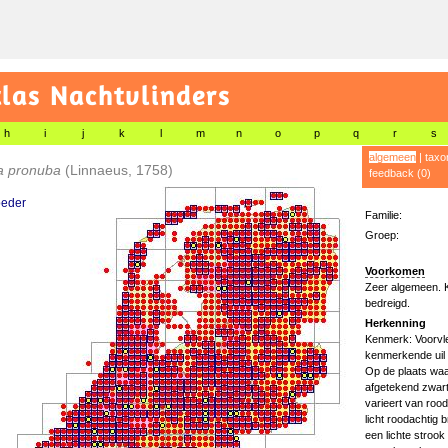
las Nachtvlinders
h
i
j
k
l
m
n
o
p
q
r
s
algemeen
|
taxo
a pronuba
(Linnaeus, 1758)
feedback (0)
eder
Familie:
Groep:
Voorkomen
Zeer algemeen. Ko
bedreigd.
Herkenning
Kenmerk: Voorvle
kenmerkende uil 
Op de plaats waar
afgetekend zwart
varieert van rood
licht roodachtig 
een lichte strook