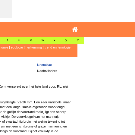
t
u
v
w
x
y
z
nomie
|
ecologie
|
herkenning
|
trend en fenologie
|
Noctuidae
Nachtvlinders
mt verspreid over het hele land voor. RL: niet
ugellengte: 21-26 mm. Een zeer variabele, maar
met een lange, smalle afgeronde voorvleugel.
 de golflijn de voorrand raakt, ligt een scherp
 vlekje. De voorvleugel van het mannetje
- of zwartachtig bruin met weinig tekening tot
bruin met een lichtbruine of grijze marmering en
 langs de voorrand. Bij het vrouwtje is de