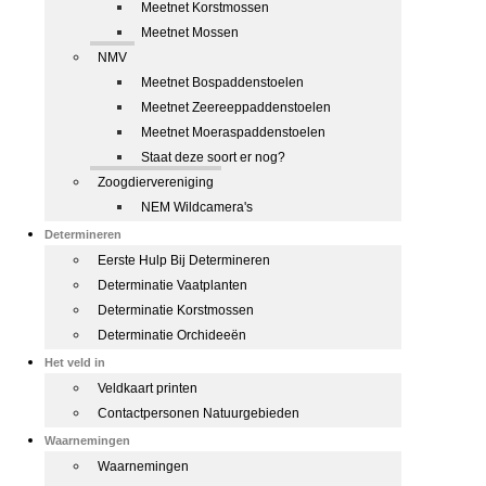
Meetnet Korstmossen
Meetnet Mossen
NMV
Meetnet Bospaddenstoelen
Meetnet Zeereeppaddenstoelen
Meetnet Moeraspaddenstoelen
Staat deze soort er nog?
Zoogdiervereniging
NEM Wildcamera's
Determineren
Eerste Hulp Bij Determineren
Determinatie Vaatplanten
Determinatie Korstmossen
Determinatie Orchideeën
Het veld in
Veldkaart printen
Contactpersonen Natuurgebieden
Waarnemingen
Waarnemingen