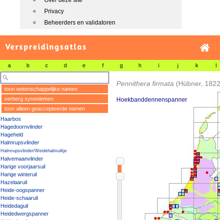
Over deze site
Privacy
Beheerders en validatoren
Verspreidingsatlas
a
b
c
d
e
f
g
h
i
j
k
l
Pennithera firmata
(Hübner, 1822
toon wetenschappelijke namen
verberg synoniemen
Hoekbanddennenspanner
toon alleen geaccepteerde namen
Haarbos
Hagedoornvlinder
Hageheld
Halmrupsvlinder
Halmrupsvlinder/Weidehalmuiltje
Halvemaanvlinder
Harige voorjaarsuil
Harige winteruil
Hazelaaruil
Heide-oogspanner
Heide-schaaruil
Heidedaguil
Heidedwergspanner