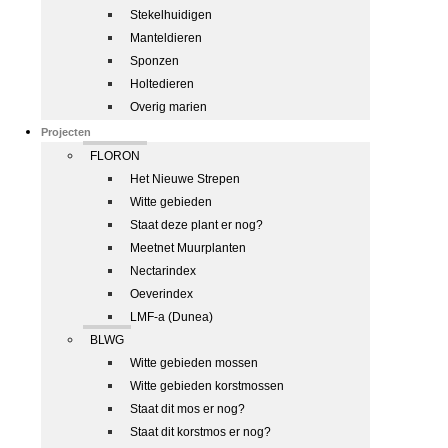
Stekelhuidigen
Manteldieren
Sponzen
Holtedieren
Overig marien
Projecten
FLORON
Het Nieuwe Strepen
Witte gebieden
Staat deze plant er nog?
Meetnet Muurplanten
Nectarindex
Oeverindex
LMF-a (Dunea)
BLWG
Witte gebieden mossen
Witte gebieden korstmossen
Staat dit mos er nog?
Staat dit korstmos er nog?