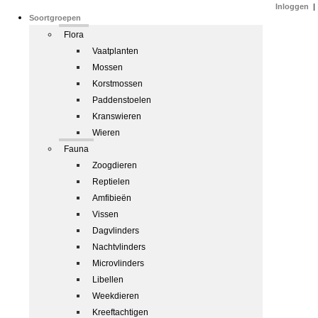
Inloggen
|
Soortgroepen
Flora
Vaatplanten
Mossen
Korstmossen
Paddenstoelen
Kranswieren
Wieren
Fauna
Zoogdieren
Reptielen
Amfibieën
Vissen
Dagvlinders
Nachtvlinders
Microvlinders
Libellen
Weekdieren
Kreeftachtigen