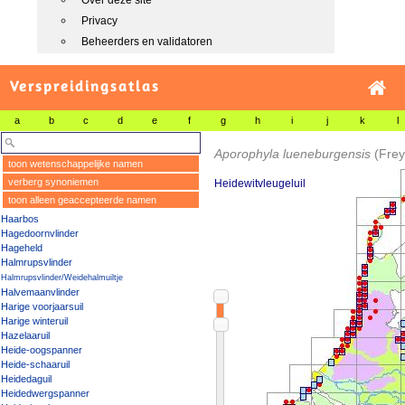
Over deze site
Privacy
Beheerders en validatoren
Verspreidingsatlas
a
b
c
d
e
f
g
h
i
j
k
l
Aporophyla lueneburgensis
(Frey
toon wetenschappelijke namen
verberg synoniemen
Heidewitvleugeluil
toon alleen geaccepteerde namen
Haarbos
Hagedoornvlinder
Hageheld
Halmrupsvlinder
Halmrupsvlinder/Weidehalmuiltje
Halvemaanvlinder
Harige voorjaarsuil
Harige winteruil
Hazelaaruil
Heide-oogspanner
Heide-schaaruil
Heidedaguil
Heidedwergspanner