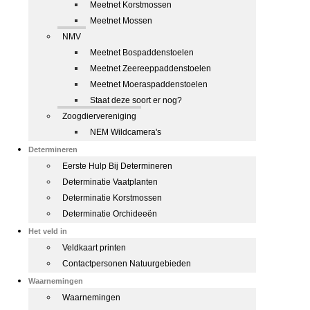
Meetnet Korstmossen
Meetnet Mossen
NMV
Meetnet Bospaddenstoelen
Meetnet Zeereeppaddenstoelen
Meetnet Moeraspaddenstoelen
Staat deze soort er nog?
Zoogdiervereniging
NEM Wildcamera's
Determineren
Eerste Hulp Bij Determineren
Determinatie Vaatplanten
Determinatie Korstmossen
Determinatie Orchideeën
Het veld in
Veldkaart printen
Contactpersonen Natuurgebieden
Waarnemingen
Waarnemingen