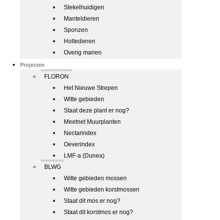
Stekelhuidigen
Manteldieren
Sponzen
Holtedieren
Overig marien
Projecten
FLORON
Het Nieuwe Strepen
Witte gebieden
Staat deze plant er nog?
Meetnet Muurplanten
Nectarindex
Oeverindex
LMF-a (Dunea)
BLWG
Witte gebieden mossen
Witte gebieden korstmossen
Staat dit mos er nog?
Staat dit korstmos er nog?