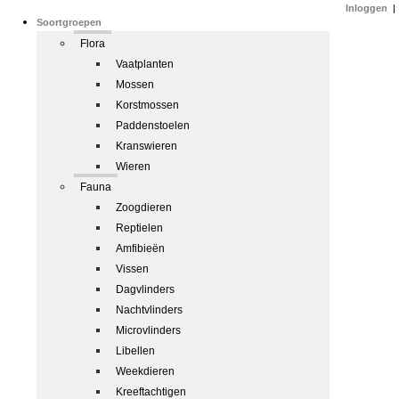
Inloggen
|
Soortgroepen
Flora
Vaatplanten
Mossen
Korstmossen
Paddenstoelen
Kranswieren
Wieren
Fauna
Zoogdieren
Reptielen
Amfibieën
Vissen
Dagvlinders
Nachtvlinders
Microvlinders
Libellen
Weekdieren
Kreeftachtigen