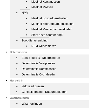
Meetnet Korstmossen
Meetnet Mossen
NMV
Meetnet Bospaddenstoelen
Meetnet Zeereeppaddenstoelen
Meetnet Moeraspaddenstoelen
Staat deze soort er nog?
Zoogdiervereniging
NEM Wildcamera's
Determineren
Eerste Hulp Bij Determineren
Determinatie Vaatplanten
Determinatie Korstmossen
Determinatie Orchideeën
Het veld in
Veldkaart printen
Contactpersonen Natuurgebieden
Waarnemingen
Waarnemingen