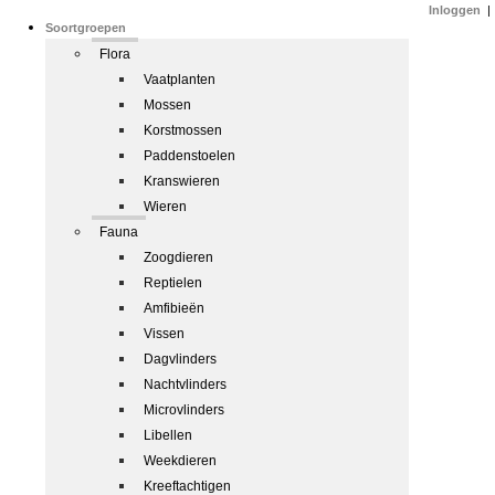
Inloggen
|
Soortgroepen
Flora
Vaatplanten
Mossen
Korstmossen
Paddenstoelen
Kranswieren
Wieren
Fauna
Zoogdieren
Reptielen
Amfibieën
Vissen
Dagvlinders
Nachtvlinders
Microvlinders
Libellen
Weekdieren
Kreeftachtigen