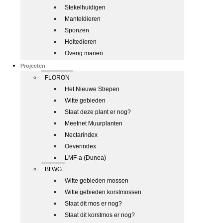
Stekelhuidigen
Manteldieren
Sponzen
Holtedieren
Overig marien
Projecten
FLORON
Het Nieuwe Strepen
Witte gebieden
Staat deze plant er nog?
Meetnet Muurplanten
Nectarindex
Oeverindex
LMF-a (Dunea)
BLWG
Witte gebieden mossen
Witte gebieden korstmossen
Staat dit mos er nog?
Staat dit korstmos er nog?