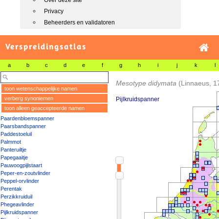
Over deze site
Privacy
Beheerders en validatoren
Verspreidingsatlas
a
b
c
d
e
f
g
h
i
j
k
l
Mesotype didymata
(Linnaeus, 1
toon wetenschappelijke namen
verberg synoniemen
Pijlkruidspanner
toon alleen geaccepteerde namen
Paardenbloemspanner
Paarsbandspanner
Paddestoeluil
Palmmot
Panteruiltje
Papegaaitje
Pauwoogpijlstaart
Peper-en-zoutvlinder
Peppel-orvlinder
Perentak
Perzikkruiduil
Phegeavlinder
Pijlkruidspanner