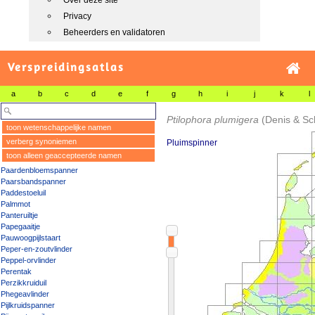
Over deze site
Privacy
Beheerders en validatoren
Verspreidingsatlas
a
b
c
d
e
f
g
h
i
j
k
l
Ptilophora plumigera
(Denis & Sch
toon wetenschappelijke namen
verberg synoniemen
Pluimspinner
toon alleen geaccepteerde namen
Paardenbloemspanner
Paarsbandspanner
Paddestoeluil
Palmmot
Panteruiltje
Papegaaitje
Pauwoogpijlstaart
Peper-en-zoutvlinder
Peppel-orvlinder
Perentak
Perzikkruiduil
Phegeavlinder
Pijlkruidspanner