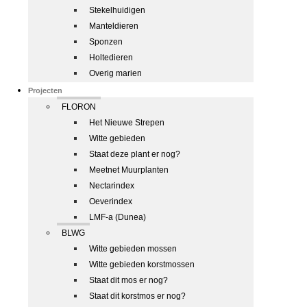
Stekelhuidigen
Manteldieren
Sponzen
Holtedieren
Overig marien
Projecten
FLORON
Het Nieuwe Strepen
Witte gebieden
Staat deze plant er nog?
Meetnet Muurplanten
Nectarindex
Oeverindex
LMF-a (Dunea)
BLWG
Witte gebieden mossen
Witte gebieden korstmossen
Staat dit mos er nog?
Staat dit korstmos er nog?