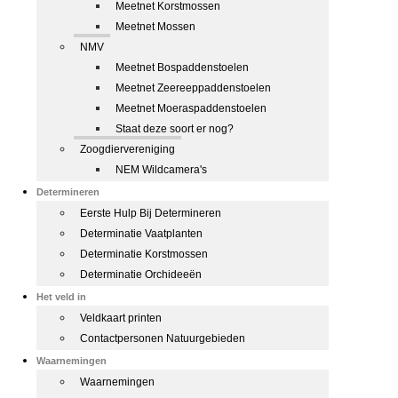
Meetnet Korstmossen
Meetnet Mossen
NMV
Meetnet Bospaddenstoelen
Meetnet Zeereeppaddenstoelen
Meetnet Moeraspaddenstoelen
Staat deze soort er nog?
Zoogdiervereniging
NEM Wildcamera's
Determineren
Eerste Hulp Bij Determineren
Determinatie Vaatplanten
Determinatie Korstmossen
Determinatie Orchideeën
Het veld in
Veldkaart printen
Contactpersonen Natuurgebieden
Waarnemingen
Waarnemingen