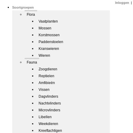
Inloggen
|
Soortgroepen
Flora
Vaatplanten
Mossen
Korstmossen
Paddenstoelen
Kranswieren
Wieren
Fauna
Zoogdieren
Reptielen
Amfibieën
Vissen
Dagvlinders
Nachtvlinders
Microvlinders
Libellen
Weekdieren
Kreeftachtigen