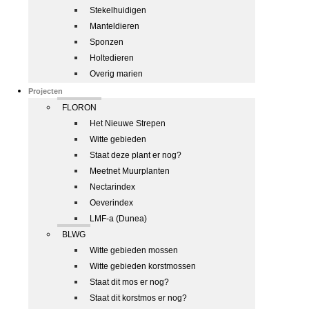
Stekelhuidigen
Manteldieren
Sponzen
Holtedieren
Overig marien
Projecten
FLORON
Het Nieuwe Strepen
Witte gebieden
Staat deze plant er nog?
Meetnet Muurplanten
Nectarindex
Oeverindex
LMF-a (Dunea)
BLWG
Witte gebieden mossen
Witte gebieden korstmossen
Staat dit mos er nog?
Staat dit korstmos er nog?