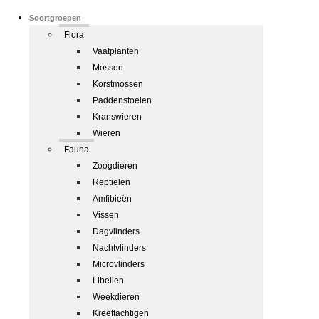
Soortgroepen
Flora
Vaatplanten
Mossen
Korstmossen
Paddenstoelen
Kranswieren
Wieren
Fauna
Zoogdieren
Reptielen
Amfibieën
Vissen
Dagvlinders
Nachtvlinders
Microvlinders
Libellen
Weekdieren
Kreeftachtigen