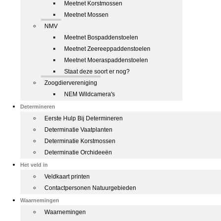
Meetnet Korstmossen
Meetnet Mossen
NMV
Meetnet Bospaddenstoelen
Meetnet Zeereeppaddenstoelen
Meetnet Moeraspaddenstoelen
Staat deze soort er nog?
Zoogdiervereniging
NEM Wildcamera's
Determineren
Eerste Hulp Bij Determineren
Determinatie Vaatplanten
Determinatie Korstmossen
Determinatie Orchideeën
Het veld in
Veldkaart printen
Contactpersonen Natuurgebieden
Waarnemingen
Waarnemingen