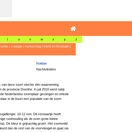
t
u
v
w
x
y
z
nomie
|
ecologie
|
herkenning
|
trend en fenologie
|
Nolidae
Nachtvlinders
s van deze soort slechts één waarneming
n de provincie Drenthe. In juli 2010 werd nabij
e Nederlandse exemplaar gevangen en enkele
daar in de buurt een populatie van de soort
gellengte: 10-12 mm. Dit visstaartje heeft
ige rusthouding als de even grote kleine
ana). De kleur is grijsachtig groen. Het zoomveld
leurd dan de rest van de voorvleugel en gaat via