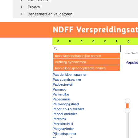
Over deze site
Privacy
Beheerders en validatoren
NDFF Verspreidingsat
a
b
c
d
e
f
g
Earia
toon wetenschappelijke namen
verberg synoniemen
Populie
toon alleen geaccepteerde namen
Paardenbloemspanner
Paarsbandspanner
Paddestoeluil
Palmmot
Panteruiltje
Papegaaitje
Pauwoogpijlstaart
Peper-en-zoutvlinder
Peppel-orvlinder
Perentak
Perzikkruiduil
Phegeavlinder
Pijlkruidspanner