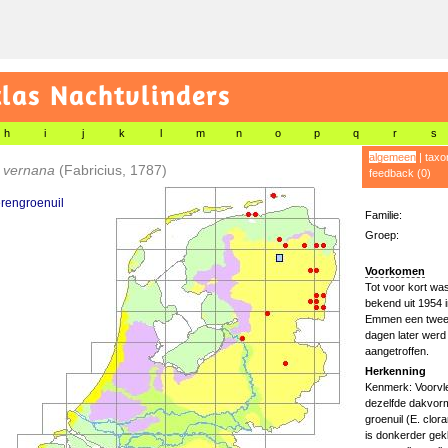
las Nachtvlinders
h
i
j
k
l
m
n
o
p
q
r
s
algemeen
|
taxo
s vernana
(Fabricius, 1787)
feedback (0)
rengroenuil
Familie:
Groep:
Voorkomen
Tot voor kort wa
bekend uit 1954 i
Emmen een tweed
dagen later werd 
aangetroffen.
Herkenning
Kenmerk: Voorvleu
dezelfde dakvorm
groenuil (E. clor
is donkerder gek