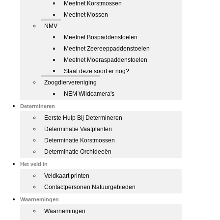
Meetnet Korstmossen
Meetnet Mossen
NMV
Meetnet Bospaddenstoelen
Meetnet Zeereeppaddenstoelen
Meetnet Moeraspaddenstoelen
Staat deze soort er nog?
Zoogdiervereniging
NEM Wildcamera's
Determineren
Eerste Hulp Bij Determineren
Determinatie Vaatplanten
Determinatie Korstmossen
Determinatie Orchideeën
Het veld in
Veldkaart printen
Contactpersonen Natuurgebieden
Waarnemingen
Waarnemingen