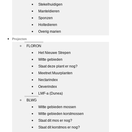
Stekelhuidigen
Manteldieren
Sponzen
Holtedieren
Overig marien
Projecten
FLORON
Het Nieuwe Strepen
Witte gebieden
Staat deze plant er nog?
Meetnet Muurplanten
Nectarindex
Oeverindex
LMF-a (Dunea)
BLWG
Witte gebieden mossen
Witte gebieden korstmossen
Staat dit mos er nog?
Staat dit korstmos er nog?