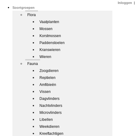
Inloggen
|
Soortgroepen
Flora
Vaatplanten
Mossen
Korstmossen
Paddenstoelen
Kranswieren
Wieren
Fauna
Zoogdieren
Reptielen
Amfibieën
Vissen
Dagvlinders
Nachtvlinders
Microvlinders
Libellen
Weekdieren
Kreeftachtigen