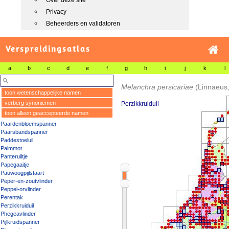
Over deze site
Privacy
Beheerders en validatoren
Verspreidingsatlas
a
b
c
d
e
f
g
h
i
j
k
l
Melanchra persicariae
(Linnaeus
toon wetenschappelijke namen
verberg synoniemen
Perzikkruiduil
toon alleen geaccepteerde namen
Paardenbloemspanner
Paarsbandspanner
Paddestoeluil
Palmmot
Panteruiltje
Papegaaitje
Pauwoogpijlstaart
Peper-en-zoutvlinder
Peppel-orvlinder
Perentak
Perzikkruiduil
Phegeavlinder
Pijlkruidspanner