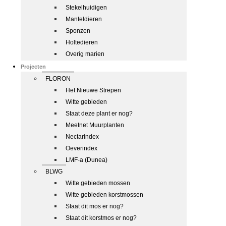
Stekelhuidigen
Manteldieren
Sponzen
Holtedieren
Overig marien
Projecten
FLORON
Het Nieuwe Strepen
Witte gebieden
Staat deze plant er nog?
Meetnet Muurplanten
Nectarindex
Oeverindex
LMF-a (Dunea)
BLWG
Witte gebieden mossen
Witte gebieden korstmossen
Staat dit mos er nog?
Staat dit korstmos er nog?