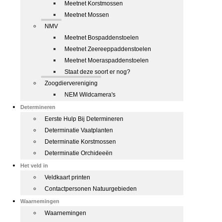
Meetnet Korstmossen
Meetnet Mossen
NMV
Meetnet Bospaddenstoelen
Meetnet Zeereeppaddenstoelen
Meetnet Moeraspaddenstoelen
Staat deze soort er nog?
Zoogdiervereniging
NEM Wildcamera's
Determineren
Eerste Hulp Bij Determineren
Determinatie Vaatplanten
Determinatie Korstmossen
Determinatie Orchideeën
Het veld in
Veldkaart printen
Contactpersonen Natuurgebieden
Waarnemingen
Waarnemingen