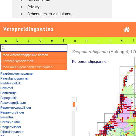
Over deze site
Privacy
Beheerders en validatoren
Verspreidingsatlas
a
b
c
d
e
f
g
h
i
j
k
l
Scopula rubiginata
(Hufnagel, 17
toon wetenschappelijke namen
verberg synoniemen
Purperen stipspanner
toon alleen geaccepteerde namen
Paardenbloemspanner
Paarsbandspanner
Paddestoeluil
Palmmot
Panteruiltje
Papegaaitje
Pauwoogpijlstaart
Peper-en-zoutvlinder
Peppel-orvlinder
Perentak
Perzikkruiduil
Phegeavlinder
Pijlkruidspanner