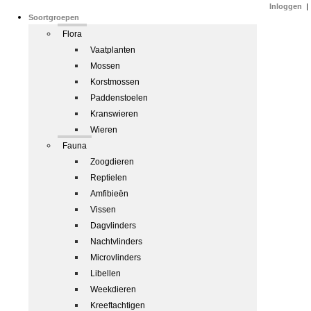
Inloggen
|
Soortgroepen
Flora
Vaatplanten
Mossen
Korstmossen
Paddenstoelen
Kranswieren
Wieren
Fauna
Zoogdieren
Reptielen
Amfibieën
Vissen
Dagvlinders
Nachtvlinders
Microvlinders
Libellen
Weekdieren
Kreeftachtigen