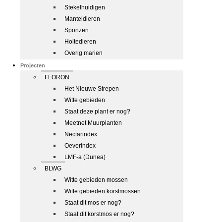
Stekelhuidigen
Manteldieren
Sponzen
Holtedieren
Overig marien
Projecten
FLORON
Het Nieuwe Strepen
Witte gebieden
Staat deze plant er nog?
Meetnet Muurplanten
Nectarindex
Oeverindex
LMF-a (Dunea)
BLWG
Witte gebieden mossen
Witte gebieden korstmossen
Staat dit mos er nog?
Staat dit korstmos er nog?