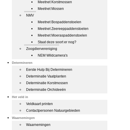
Meetnet Korstmossen
Meetnet Mossen
NMV
Meetnet Bospaddenstoelen
Meetnet Zeereeppaddenstoelen
Meetnet Moeraspaddenstoelen
Staat deze soort er nog?
Zoogdiervereniging
NEM Wildcamera's
Determineren
Eerste Hulp Bij Determineren
Determinatie Vaatplanten
Determinatie Korstmossen
Determinatie Orchideeën
Het veld in
Veldkaart printen
Contactpersonen Natuurgebieden
Waarnemingen
Waarnemingen