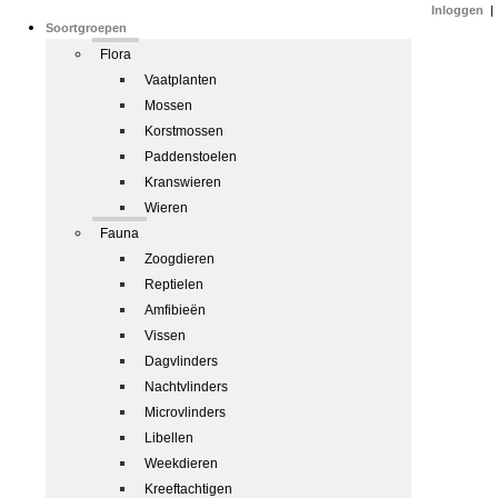
Inloggen
|
Soortgroepen
Flora
Vaatplanten
Mossen
Korstmossen
Paddenstoelen
Kranswieren
Wieren
Fauna
Zoogdieren
Reptielen
Amfibieën
Vissen
Dagvlinders
Nachtvlinders
Microvlinders
Libellen
Weekdieren
Kreeftachtigen