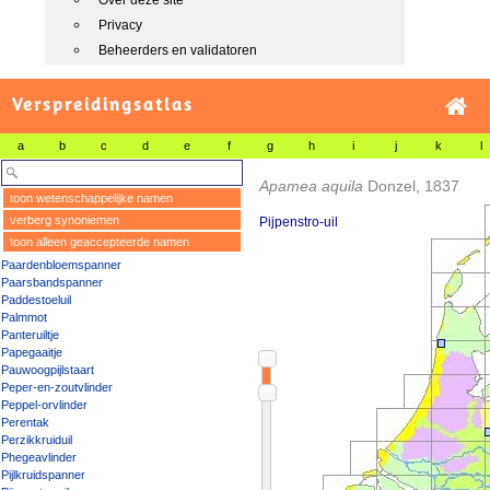
Over deze site
Privacy
Beheerders en validatoren
Verspreidingsatlas
a
b
c
d
e
f
g
h
i
j
k
l
Apamea aquila
Donzel, 1837
toon wetenschappelijke namen
verberg synoniemen
Pijpenstro-uil
toon alleen geaccepteerde namen
Paardenbloemspanner
Paarsbandspanner
Paddestoeluil
Palmmot
Panteruiltje
Papegaaitje
Pauwoogpijlstaart
Peper-en-zoutvlinder
Peppel-orvlinder
Perentak
Perzikkruiduil
Phegeavlinder
Pijlkruidspanner