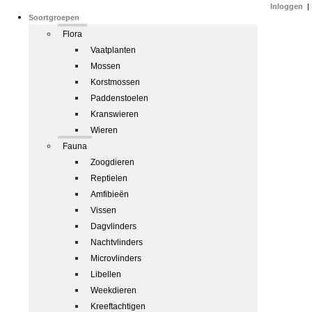
Inloggen
|
Soortgroepen
Flora
Vaatplanten
Mossen
Korstmossen
Paddenstoelen
Kranswieren
Wieren
Fauna
Zoogdieren
Reptielen
Amfibieën
Vissen
Dagvlinders
Nachtvlinders
Microvlinders
Libellen
Weekdieren
Kreeftachtigen