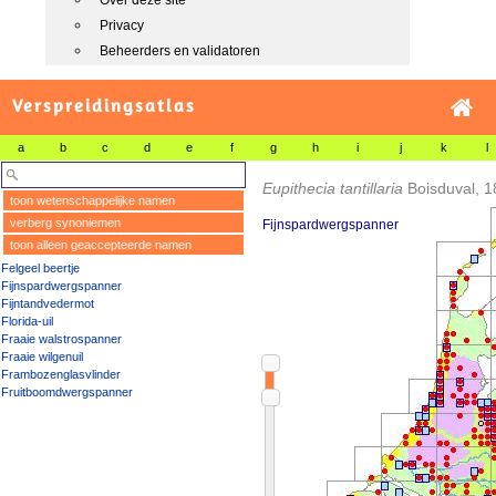
Over deze site
Privacy
Beheerders en validatoren
Verspreidingsatlas
a
b
c
d
e
f
g
h
i
j
k
l
Eupithecia tantillaria
Boisduval, 
toon wetenschappelijke namen
verberg synoniemen
Fijnspardwergspanner
toon alleen geaccepteerde namen
Felgeel beertje
Fijnspardwergspanner
Fijntandvedermot
Florida-uil
Fraaie walstrospanner
Fraaie wilgenuil
Frambozenglasvlinder
Fruitboomdwergspanner