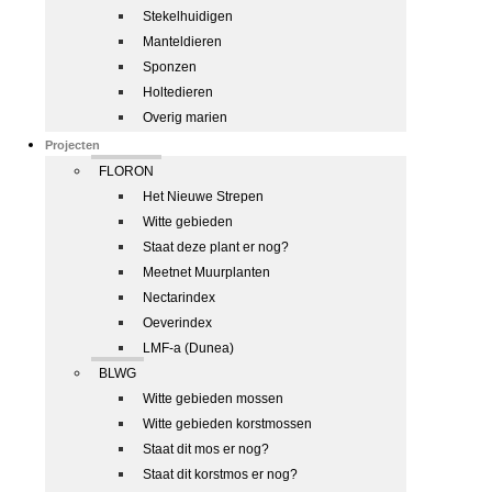
Stekelhuidigen
Manteldieren
Sponzen
Holtedieren
Overig marien
Projecten
FLORON
Het Nieuwe Strepen
Witte gebieden
Staat deze plant er nog?
Meetnet Muurplanten
Nectarindex
Oeverindex
LMF-a (Dunea)
BLWG
Witte gebieden mossen
Witte gebieden korstmossen
Staat dit mos er nog?
Staat dit korstmos er nog?