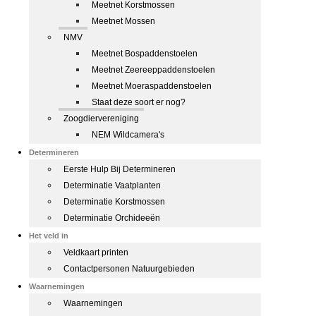
Meetnet Korstmossen
Meetnet Mossen
NMV
Meetnet Bospaddenstoelen
Meetnet Zeereeppaddenstoelen
Meetnet Moeraspaddenstoelen
Staat deze soort er nog?
Zoogdiervereniging
NEM Wildcamera's
Determineren
Eerste Hulp Bij Determineren
Determinatie Vaatplanten
Determinatie Korstmossen
Determinatie Orchideeën
Het veld in
Veldkaart printen
Contactpersonen Natuurgebieden
Waarnemingen
Waarnemingen