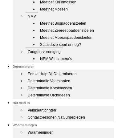
Meetnet Korstmossen
Meetnet Mossen
NMV
Meetnet Bospaddenstoelen
Meetnet Zeereeppaddenstoelen
Meetnet Moeraspaddenstoelen
Staat deze soort er nog?
Zoogdiervereniging
NEM Wildcamera's
Determineren
Eerste Hulp Bij Determineren
Determinatie Vaatplanten
Determinatie Korstmossen
Determinatie Orchideeën
Het veld in
Veldkaart printen
Contactpersonen Natuurgebieden
Waarnemingen
Waarnemingen