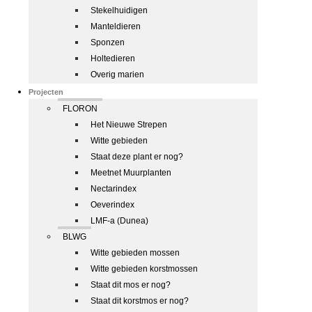
Stekelhuidigen
Manteldieren
Sponzen
Holtedieren
Overig marien
Projecten
FLORON
Het Nieuwe Strepen
Witte gebieden
Staat deze plant er nog?
Meetnet Muurplanten
Nectarindex
Oeverindex
LMF-a (Dunea)
BLWG
Witte gebieden mossen
Witte gebieden korstmossen
Staat dit mos er nog?
Staat dit korstmos er nog?