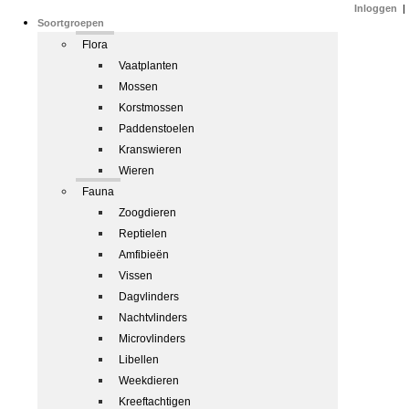
Inloggen
|
Soortgroepen
Flora
Vaatplanten
Mossen
Korstmossen
Paddenstoelen
Kranswieren
Wieren
Fauna
Zoogdieren
Reptielen
Amfibieën
Vissen
Dagvlinders
Nachtvlinders
Microvlinders
Libellen
Weekdieren
Kreeftachtigen