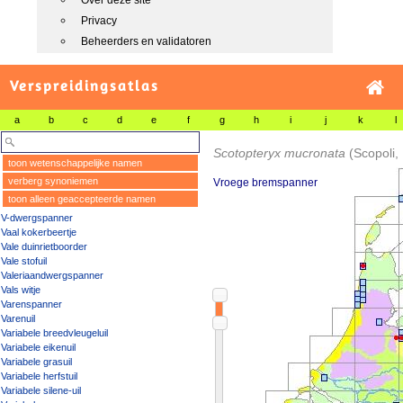
Over deze site
Privacy
Beheerders en validatoren
Verspreidingsatlas
a
b
c
d
e
f
g
h
i
j
k
l
Scotopteryx mucronata
(Scopoli,
toon wetenschappelijke namen
verberg synoniemen
Vroege bremspanner
toon alleen geaccepteerde namen
V-dwergspanner
Vaal kokerbeertje
Vale duinrietboorder
Vale stofuil
Valeriaandwergspanner
Vals witje
Varenspanner
Varenuil
Variabele breedvleugeluil
Variabele eikenuil
Variabele grasuil
Variabele herfstuil
Variabele silene-uil