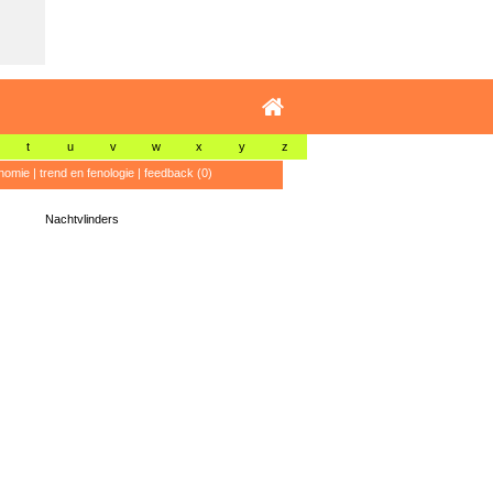
t
u
v
w
x
y
z
nomie
|
trend en fenologie
|
feedback (0)
Nachtvlinders