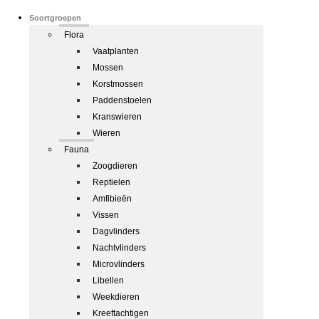
Soortgroepen
Flora
Vaatplanten
Mossen
Korstmossen
Paddenstoelen
Kranswieren
Wieren
Fauna
Zoogdieren
Reptielen
Amfibieën
Vissen
Dagvlinders
Nachtvlinders
Microvlinders
Libellen
Weekdieren
Kreeftachtigen