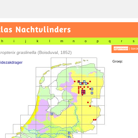
las Nachtvlinders
h
i
j
k
l
m
n
o
p
q
r
s
algemeen
|
taxo
ropterix graslinella
(Boisduval, 1852)
Groep:
idezakdrager