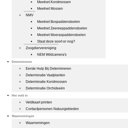
Meetnet Korstmossen
Meetnet Mossen
NMV
Meetnet Bospaddenstoelen
Meetnet Zeereeppaddenstoelen
Meetnet Moeraspaddenstoelen
Staat deze soort er nog?
Zoogdiervereniging
NEM Wildcamera's
Determineren
Eerste Hulp Bij Determineren
Determinatie Vaatplanten
Determinatie Korstmossen
Determinatie Orchideeën
Het veld in
Veldkaart printen
Contactpersonen Natuurgebieden
Waarnemingen
Waarnemingen