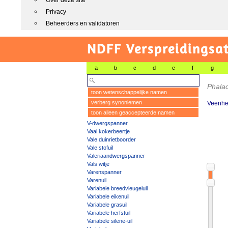
Over deze site
Privacy
Beheerders en validatoren
NDFF Verspreidingsat
a
b
c
d
e
f
g
Phalac
toon wetenschappelijke namen
verberg synoniemen
Veenhe
toon alleen geaccepteerde namen
V-dwergspanner
Vaal kokerbeertje
Vale duinrietboorder
Vale stofuil
Valeriaandwergspanner
Vals witje
Varenspanner
Varenuil
Variabele breedvleugeluil
Variabele eikenuil
Variabele grasuil
Variabele herfstuil
Variabele silene-uil