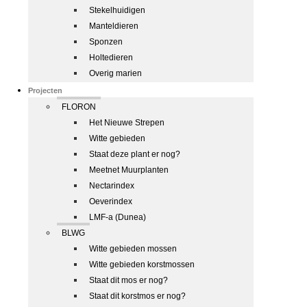
Stekelhuidigen
Manteldieren
Sponzen
Holtedieren
Overig marien
Projecten
FLORON
Het Nieuwe Strepen
Witte gebieden
Staat deze plant er nog?
Meetnet Muurplanten
Nectarindex
Oeverindex
LMF-a (Dunea)
BLWG
Witte gebieden mossen
Witte gebieden korstmossen
Staat dit mos er nog?
Staat dit korstmos er nog?